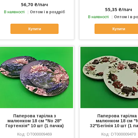
56,70 ₴/пач
55,35 ₴/пач
В наявності
Оптом і в роздріб
В наявності
Оптом і в р
Купити
Купити
Паперова тарілка з
Паперова тарілка 
малюнком 18 см "No 28"
малюнком 18 см "
Гортензія" 10 шт (1 пачка)
32"Бегінія 10 шт (1 п
DT000009469
DT000009470