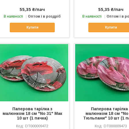
55,35 ₴/пач
55,35 ₴/пач
В наявності
Оптом і в роздріб
В наявності
Оптом і в р
Купити
Купити
Паперова тарілка з
Паперова тарілка 
малюнком 18 см "No 31" Мак
малюнком 18 см "No
10 шт (1 пачка)
Тюльпани" 10 шт (1 п
DT000009472
DT000009473