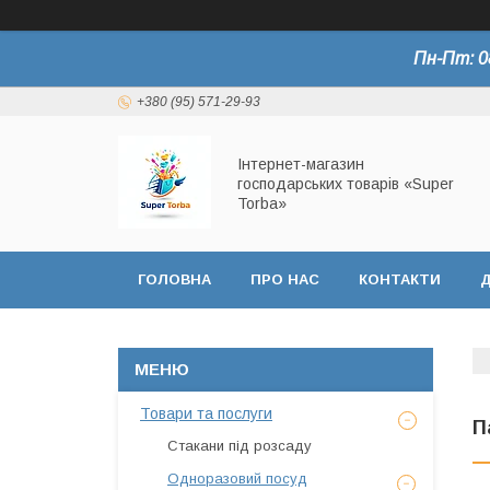
Пн-Пт: 0
+380 (95) 571-29-93
Інтернет-магазин
господарських товарів «Super
Torba»
ГОЛОВНА
ПРО НАС
КОНТАКТИ
Д
СЕРТИФІКАТИ
Товари та послуги
П
Стакани під розсаду
Одноразовий посуд