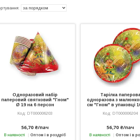
Одноразовий набір
Тарілка паперов
паперовий святковий "Гном"
одноразова з малюнко
Ø 19 на 6 персон
см "Гном" в упаковці 1
DT000006203
DT000006204
56,70 ₴/пач
56,70 ₴/пач
В наявності
Оптом і в роздріб
В наявності
Оптом і в р