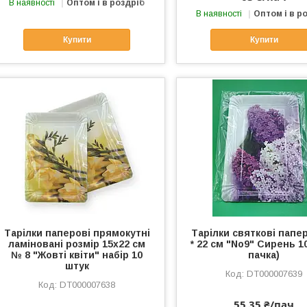
В наявності
Оптом і в роздріб
В наявності
Оптом і в р
Купити
Купити
Тарілки паперові прямокутні
Тарілки святкові папер
ламіновані розмір 15х22 см
* 22 см "No9" Сирень 1
№ 8 "Жовті квіти" набір 10
пачка)
штук
DT000007639
DT000007638
55,35 ₴/пач