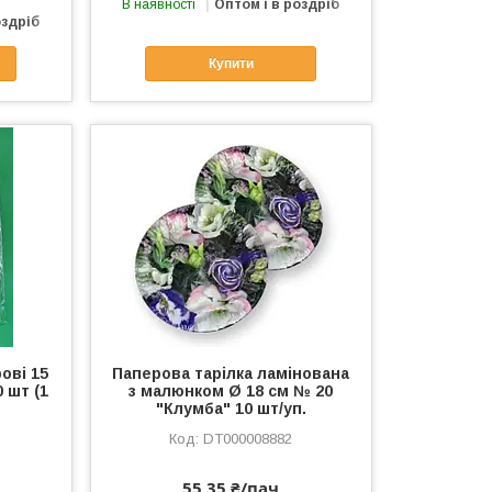
В наявності
Оптом і в роздріб
оздріб
Купити
ові 15
Паперова тарілка ламінована
0 шт (1
з малюнком Ø 18 см № 20
"Клумба" 10 шт/уп.
DT000008882
55,35 ₴/пач