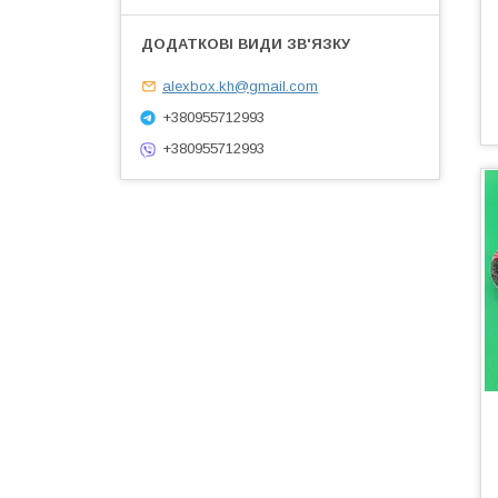
alexbox.kh@gmail.com
+380955712993
+380955712993