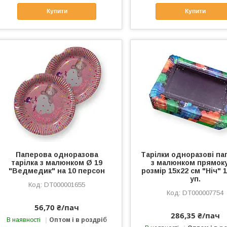
Купити
Купити
Паперова одноразова
Тарілки одноразові па
тарілка з малюнком Ø 19
з малюнком прямоку
"Ведмедик" на 10 персон
розмір 15х22 см "Ніч" 1
уп.
DT000001655
DT000007754
56,70 ₴/пач
286,35 ₴/пач
В наявності
Оптом і в роздріб