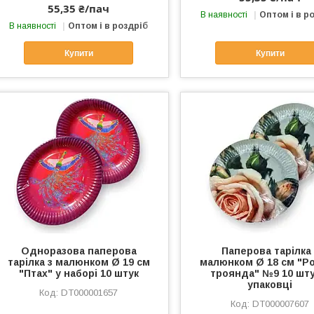
55,35 ₴/пач
В наявності
Оптом і в р
В наявності
Оптом і в роздріб
Купити
Купити
Одноразова паперова
Паперова тарілка 
тарілка з малюнком Ø 19 см
малюнком Ø 18 см "Р
"Птах" у наборі 10 штук
троянда" №9 10 шту
упаковці
DT000001657
DT000007607