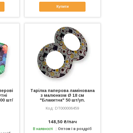
Купити
перові
Тарілка паперова ламінована
тні
з малюнком Ø 18 см
00 шт/
"Блакитна" 50 шт/уп.
DT000006459
148,50 ₴/пач
В наявності
Оптом і в роздріб