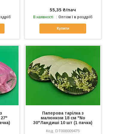
55,35 ₴/пач
оздріб
В наявності
Оптом і в роздріб
Купити
з
Паперова тарілка з
 27"
малюнком 18 см "No
ачка)
30"Ландиші 10 шт (1 пачка)
DT000009475