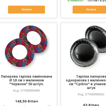
В наявності
Оптом і в р
Купити
Купити
Паперова тарілка ламінована
Тарілка паперов
Ø 18 см з малюнком
одноразова з малюнко
"Червона" 50 шт/уп.
см "Срібло" в упаков
штук
DT000006460
DT000006633
148,50 ₴/пач
63 ₴/пач