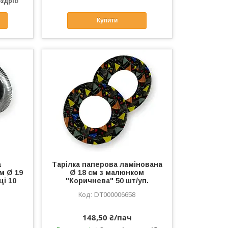
оздріб
Купити
а
Тарілка паперова ламінована
м Ø 19
Ø 18 см з малюнком
ці 10
"Коричнева" 50 шт/уп.
DT000006658
148,50 ₴/пач