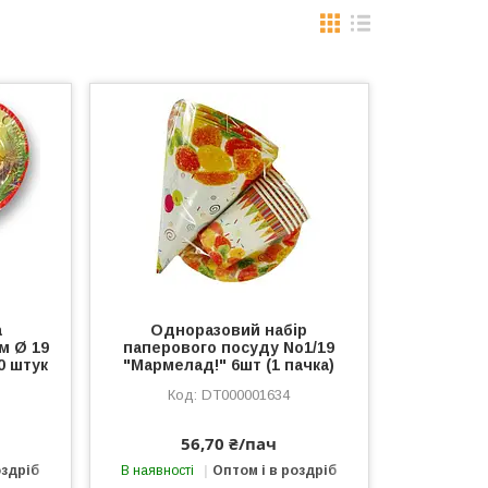
а
Одноразовий набір
м Ø 19
паперового посуду No1/19
0 штук
"Мармелад!" 6шт (1 пачка)
DT000001634
56,70 ₴/пач
оздріб
В наявності
Оптом і в роздріб