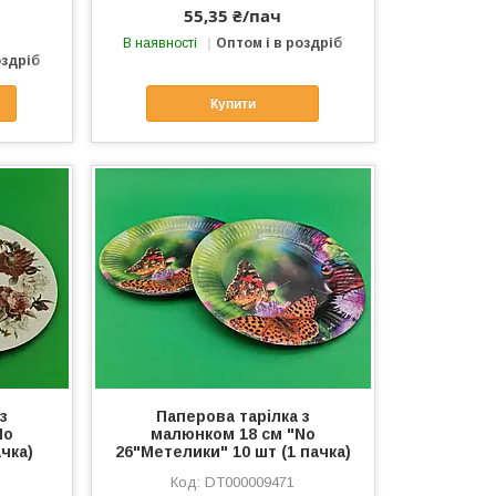
55,35 ₴/пач
В наявності
Оптом і в роздріб
оздріб
Купити
з
Паперова тарілка з
No
малюнком 18 см "No
ачка)
26"Метелики" 10 шт (1 пачка)
DT000009471