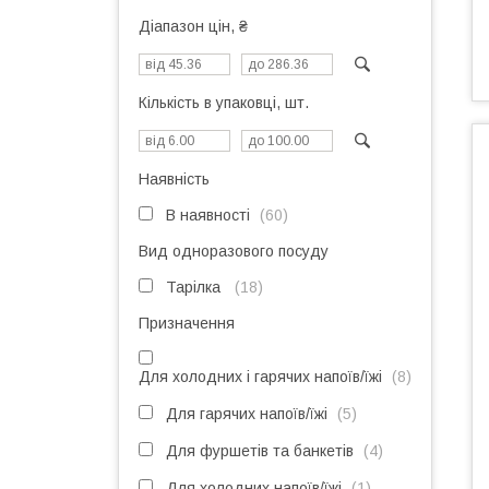
Діапазон цін, ₴
Кількість в упаковці, шт.
Наявність
В наявності
60
Вид одноразового посуду
Тарілка
18
Призначення
Для холодних і гарячих напоїв/їжі
8
Для гарячих напоїв/їжі
5
Для фуршетів та банкетів
4
Для холодних напоїв/їжі
1