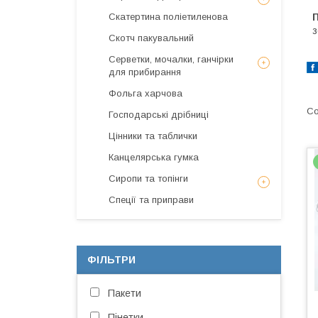
П
Скатертина поліетиленова
з
Скотч пакувальний
Серветки, мочалки, ганчірки
для прибирання
Фольга харчова
Господарські дрібниці
Цінники та таблички
Канцелярська гумка
Сиропи та топінги
Спеції та приправи
ФІЛЬТРИ
Пакети
Пінетки