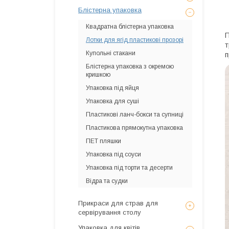
Блістерна упаковка
Квадратна блістерна упаковка
П
Лотки для ягід пластикові прозорі
т
Купольні стакани
п
Блістерна упаковка з окремою
кришкою
Упаковка під яйця
Упаковка для суші
Пластикові ланч-бокси та супниці
Пластикова прямокутна упаковка
ПЕТ пляшки
Упаковка під соуси
Упаковка під торти та десерти
Відра та судки
Прикраси для страв для
сервірування столу
Упаковка для квітів