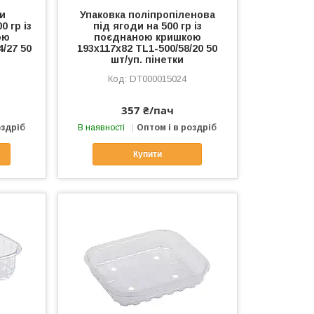
ди
Упаковка поліпропіленова
0 гр із
під ягоди на 500 гр із
ою
поєднаною кришкою
4/27 50
193х117х82 TL1-500/58/20 50
шт/уп. пінетки
DT000015024
357 ₴/пач
оздріб
В наявності
Оптом і в роздріб
Купити