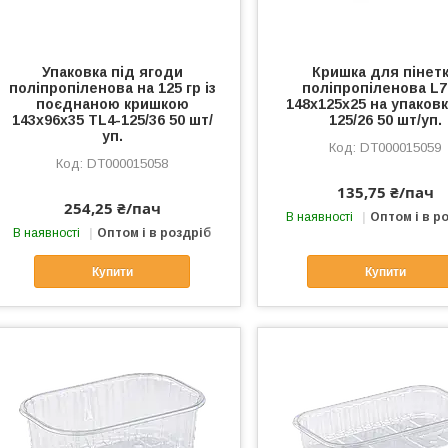
Упаковка під ягоди
Кришка для пінет
поліпропіленова на 125 гр із
поліпропіленова L7
поєднаною кришкою
148х125х25 на упаковк
143х96х35 TL4-125/36 50 шт/
125/26 50 шт/уп.
уп.
DT000015059
DT000015058
135,75 ₴/пач
254,25 ₴/пач
В наявності
Оптом і в р
В наявності
Оптом і в роздріб
Купити
Купити