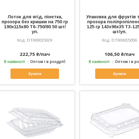
Лоток для ягід, пінетка,
Упаковка для фруктів т
прозора без кришки на 750 гр
прозора поліпропілен
190х115х80 Т6-750/80 50 шт/
125 гр 143х96х35 Т3-125
уп.
шт/уп.
DT000015029
DT000015056
222,75 ₴/пач
106,50 ₴/пач
В наявності
Оптом і в роздріб
В наявності
Оптом і в р
Купити
Купити