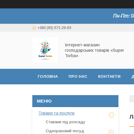
Пн-Пт: 0
+380 (95) 571-29-93
Інтернет-магазин
господарських товарів «Super
Torba»
ГОЛОВНА
ПРО НАС
КОНТАКТИ
Д
СЕРТИФІКАТИ
Товари та послуги
Л
Стакани під розсаду
Одноразовий посуд