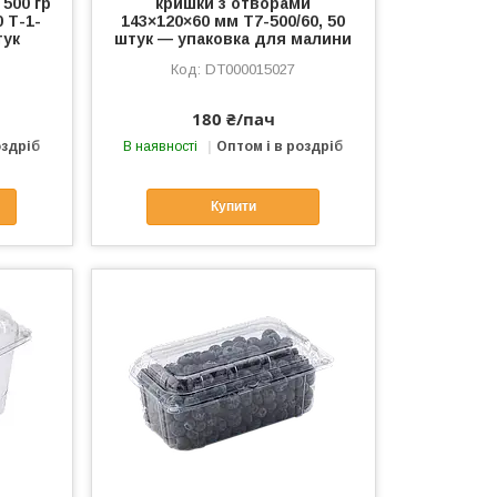
 500 гр
кришки з отворами
 Т-1-
143×120×60 мм Т7-500/60, 50
тук
штук — упаковка для малини
DT000015027
180 ₴/пач
оздріб
В наявності
Оптом і в роздріб
Купити