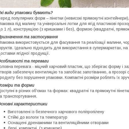
кі види упаковки бувають?
еред популярних форм – пінетки (невисокі прямокутні контейнери), л
паковка під малину та універсальні лотки для ягід пластикові прозо
о 1 л), конструкцією (з кришками і без), формою (квадратні, прямок
ризначення та застосування
паковка використовується для фасування та реалізації малини, чорн
руктів. Ідеально підходить для використання в супермаркетах, на
оставки ягідної продукції.
собливості та переваги
оловна перевага - міцний харчовий пластик, що зберігає форму і за
творів забезпечує вентиляцію та запобігає запотіванню, а прозорі 
родукту без порушення упаковки. Компактні розміри роблять їх зр
озміри та форми
оступні в різних об'ємах та формах: квадратні та прямокутні піне
а транспортування.
сновні характеристики
Виготовлені із безпечного харчового поліпропілену
Стійкі до вологи та температур
Оснащені дренажними та вентиляційними отворами
Легкі, компактні, (з кришкою)