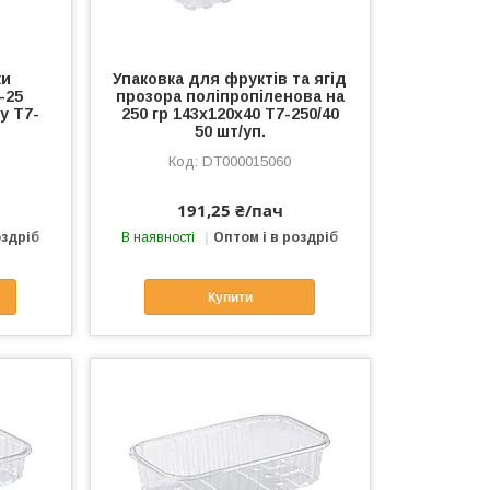
ки
Упаковка для фруктів та ягід
-25
прозора поліпропіленова на
у Т7-
250 гр 143х120х40 Т7-250/40
50 шт/уп.
DT000015060
191,25 ₴/пач
оздріб
В наявності
Оптом і в роздріб
Купити