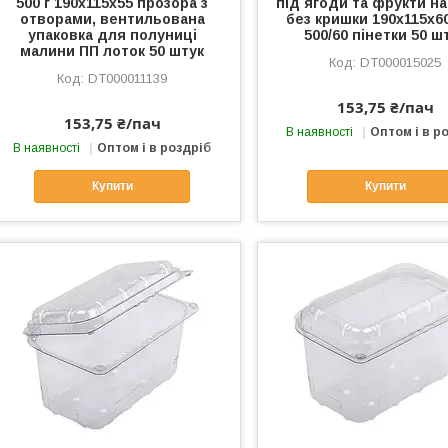
500 г 190х115х55 прозора з
під ягоди та фрукти на
отворами, вентильована
без кришки 190х115х60
упаковка для полуниці
500/60 пінетки 50 ш
малини ПП лоток 50 штук
DT000015025
DT000011139
153,75 ₴/пач
153,75 ₴/пач
В наявності
Оптом і в р
В наявності
Оптом і в роздріб
Купити
Купити