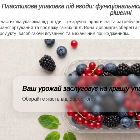
Пластикова упаковка під ягоди: функціональні
рішенні
ластикова упаковка під ягоди - це зручна, практична та затребува
ранспортування та продажу свіжих ягід. Вона допомагає зберегти пр
родукту, запобігаючи псуванню та механічним пошкодженням.
Ваш урожай заслуговує на кращу упа
Обирайте якість від Super Torba!