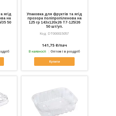
а ягід
Упаковка для фруктів та ягід
ова на
прозора поліпропіленова на
/35 50
125 гр 143х120х26 Т7-125/26
50 шт/уп.
DT000015057
141,75 ₴/пач
оздріб
В наявності
Оптом і в роздріб
Купити