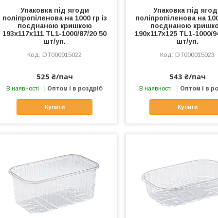
Упаковка під ягоди
Упаковка під яго
поліпропіленова на 1000 гр із
поліпропіленова на 100
поєднаною кришкою
поєднаною кришк
193х117х111 TL1-1000/87/20 50
190х117х125 TL1-1000/9
шт/уп.
шт/уп.
DT000015022
DT000015023
525 ₴/пач
543 ₴/пач
В наявності
Оптом і в роздріб
В наявності
Оптом і в р
Купити
Купити