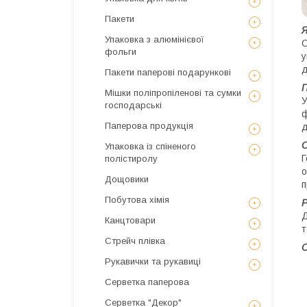
Пакети
Я
Упаковка з алюмінієвої
С
фольги
у
д
Пакети паперові подарункові
П
Мішки поліпропіленові та сумки
У
господарські
ф
Паперова продукція
д
О
Упаковка із спіненого
Г
полістиролу
о
Дощовики
п
Побутова хімія
Р
Д
Канцтовари
т
Стрейч плівка
О
Рукавички та рукавиці
Серветка паперова
Серветка "Декор"