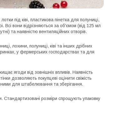
отки під ківі, пластикова пінетка для полуниці,
рі. Всі вони відрізняються за об'ємом (від 125 мл
утні) та наявністю вентиляційних отворів.
иці, лохини, полуниці, ківі та інших дрібних
 ринках, у фермерських господарствах та для
хищає ягоди від зовнішніх впливів. Наявність
стінки дозволяють покупцеві оцінити свіжість
учними для штабелювання та зберігання.
тки. Стандартизовані розміри спрощують упаковку