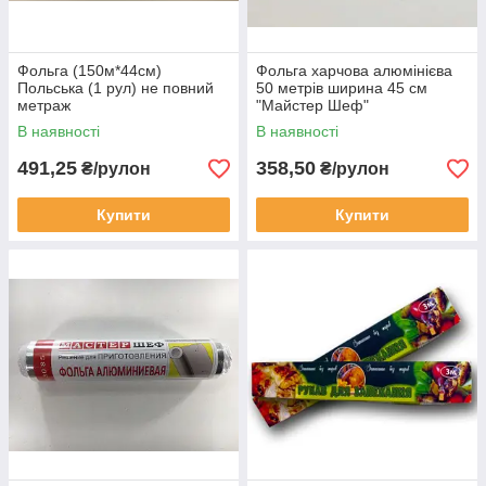
Фольга (150м*44см)
Фольга харчова алюмінієва
Польська (1 рул) не повний
50 метрів ширина 45 см
метраж
"Майстер Шеф"
В наявності
В наявності
491,25
358,50
₴/рулон
₴/рулон
Купити
Купити