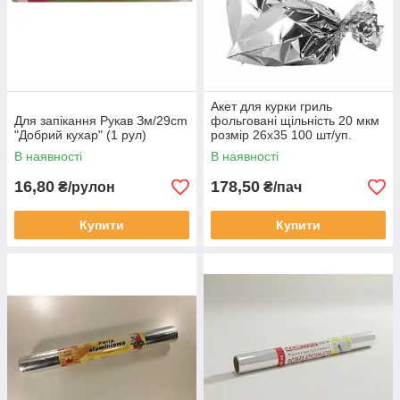
Акет для курки гриль
Для запікання Рукав Зм/29cm
фольговані щільність 20 мкм
"Добрий кухар" (1 рул)
розмір 26х35 100 шт/уп.
термопакети для пакування
В наявності
В наявності
16,80
178,50
₴/рулон
₴/пач
Купити
Купити