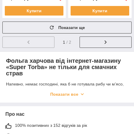
Купити
Купити
Показати ще
1
/ 2
Фольга харчова від інтернет-магазину
«Super Torba» не тільки для смачних
страв
Напевно, немає господині, яка б не готувала рибу чи м’ясо,
запечені у фользі. Такий вид готування продуктів дозволяє
Показати все
запікати продукти у своєму соку, причому стінки духовки та
деко, після цього залишаються чистими. І в закладах
харчування страви, запечені у фользі, є дуже популярними.
Про нас
Проте, сьогодні фольга використовується не лише в кулінарії.
Її застосовують і в індустрії краси: для фарбування волосся,
100% позитивних з 152 відгуків за рік
манікюру чи педикюру. Тож усім цим закладам завжди
потрібно мати фольгу в достатній кількості, щоб всі