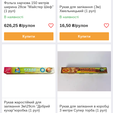
Фольга харчова 150 метрів
ширина 28см "Майстер Шеф"
Рукав для запікання (Зм)
(1 рул)
Хмельницький (1 рул)
В наявності
В наявності
626,25
16,50
₴/рулон
₴/рулон
Купити
Купити
Рукав жаростійкий для
запікання Зм\29cm "Добрий
Рукав для запікання в коробці
кухар"коробка (1 рул)
3 метри Супер торба (1 рул)