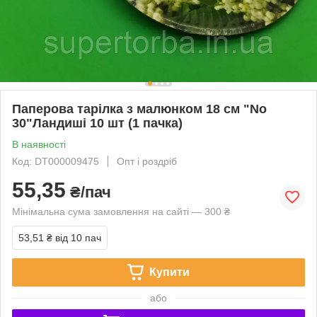
Паперова тарілка з малюнком 18 см "No
30"Ландиші 10 шт (1 пачка)
В наявності
Код: DT000009475
Опт і роздріб
55,35
₴/пач
Мінімальна сума замовлення на сайті — 300 ₴
53,51 ₴
від 10 пач
Купити
або