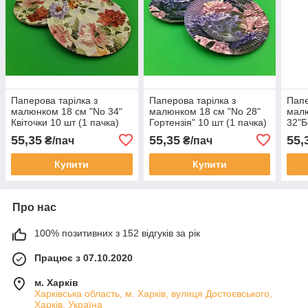
Паперова тарілка з
Паперова тарілка з
Папе
малюнком 18 см "No 34"
малюнком 18 см "No 28"
малю
Квіточки 10 шт (1 пачка)
Гортензія" 10 шт (1 пачка)
32"Б
55,35
55,35
55,
₴/пач
₴/пач
Купити
Купити
Про нас
100% позитивних з 152 відгуків за рік
Працює з 07.10.2020
м. Харків
Харківська область, м. Харків, вулиця Достоєвського,
Харків, Україна