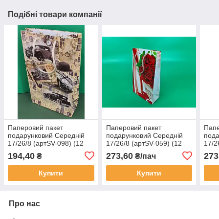
Подібні товари компанії
Паперовий пакет
Паперовий пакет
Папе
подарунковий Середній
подарунковий Середній
пода
17/26/8 (артSV-098) (12
17/26/8 (артSV-059) (12
17/2
шт)
шт.)
шт.)
194,40
273,60
273
₴
₴/пач
Купити
Купити
Про нас