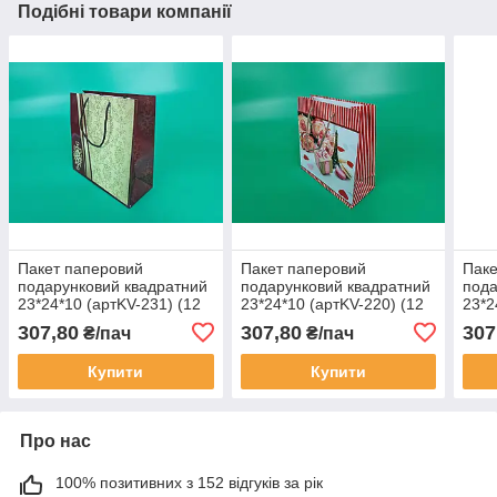
Подібні товари компанії
Пакет паперовий
Пакет паперовий
Паке
подарунковий квадратний
подарунковий квадратний
пода
23*24*10 (артKV-231) (12
23*24*10 (артKV-220) (12
23*2
шт.)
шт.)
шт.)
307,80
307,80
307
₴/пач
₴/пач
Купити
Купити
Про нас
100% позитивних з 152 відгуків за рік