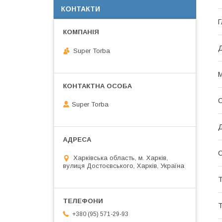
КОНТАКТИ
Г
Super Torba
М
О
Super Torba
Д
С
Харківська область, м. Харків,
вулиця Достоєвського, Харків, Україна
Т
+380 (95) 571-29-93