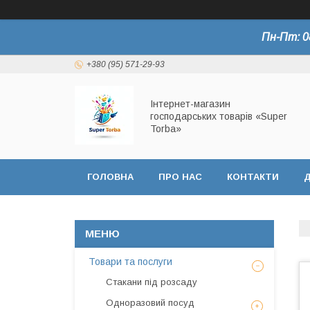
Пн-Пт: 0
+380 (95) 571-29-93
Інтернет-магазин
господарських товарів «Super
Torba»
ГОЛОВНА
ПРО НАС
КОНТАКТИ
Д
СЕРТИФІКАТИ
Товари та послуги
Стакани під розсаду
Одноразовий посуд