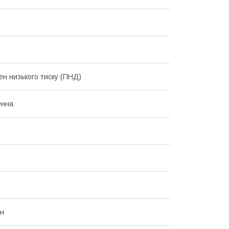
ен низького тиску (ПНД)
енна
он