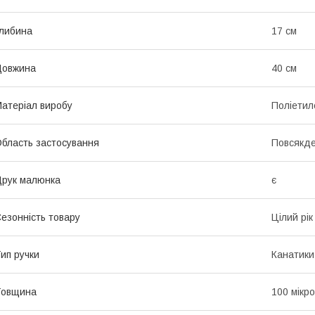
либина
17 см
Довжина
40 см
атеріал виробу
Поліетил
бласть застосування
Повсякд
рук малюнка
є
езонність товару
Цілий рік
ип ручки
Канатики
Товщина
100 мікр