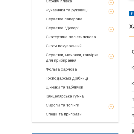
Стрейч плівка
Рукавички та рукавиці
Серветка паперова
Х
Серветка "Декор"
Скатертина поліетиленова
Скотч пакувальний
Серветки, мочалки, ганчірки
для прибирання
К
Фольга харчова
Господарські дрібниці
К
Цінники та таблички
Канцелярська гумка
Т
Сиропи та топінги
Спеції та приправи