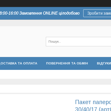
8:00-16:00 Замовлення ONLINE цілодобово
Зробити зам
ОСТАВКА ТА ОПЛАТА
ПОВЕРНЕННЯ ТА ОБМІН
ВІДГУКИ
Пакет паперо
30/40/17 (ар