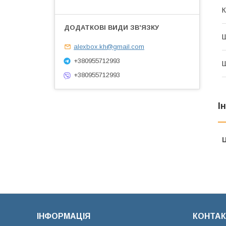
К
alexbox.kh@gmail.com
+380955712993
+380955712993
І
Ц
ІНФОРМАЦІЯ
КОНТАК