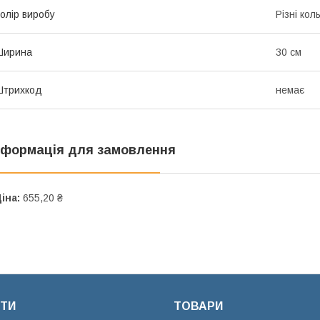
олір виробу
Різні кол
Ширина
30 см
Штрихкод
немає
нформація для замовлення
іна:
655,20 ₴
ТИ
ТОВАРИ