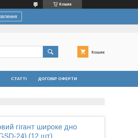
Кошик
овлення
Кошик
СТАТТІ
ДОГОВІР ОФЕРТИ
вий гігант широке дно
тGSD-24) (12 шт)