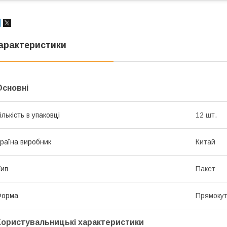
арактеристики
Основні
ількість в упаковці
12 шт.
раїна виробник
Китай
ип
Пакет
Форма
Прямоку
Користувальницькі характеристики