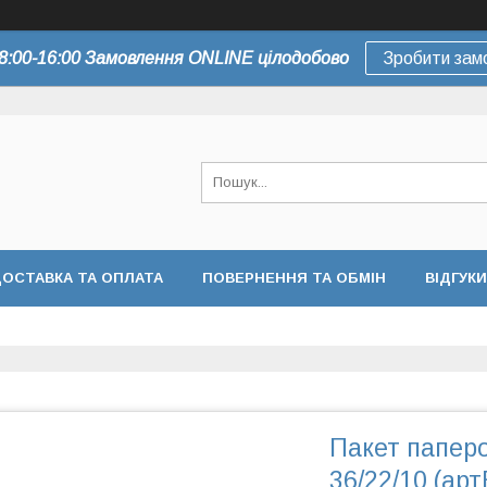
8:00-16:00 Замовлення ONLINE цілодобово
Зробити зам
ОСТАВКА ТА ОПЛАТА
ПОВЕРНЕННЯ ТА ОБМІН
ВІДГУКИ
Пакет папер
36/22/10 (арт