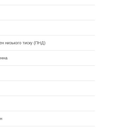
ен низького тиску (ПНД)
енна
он