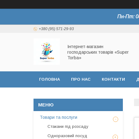
Пн-Пт: 0
+380 (95) 571-29-93
Інтернет-магазин
господарських товарів «Super
Torba»
ГОЛОВНА
ПРО НАС
КОНТАКТИ
Д
СЕРТИФІКАТИ
Товари та послуги
Стакани під розсаду
Одноразовий посуд