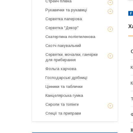
Стрейч плівка
Рукавички та рукавиці
Серветка паперова
Х
Серветка "Декор"
Скатертина поліетиленова
Скотч пакувальний
Серветки, мочалки, ганчірки
для прибирання
К
Фольга харчова
Господарські дрібниці
К
Цінники та таблички
Канцелярська гумка
Т
Сиропи та топінги
Спеції та приправи