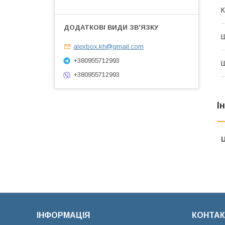
К
alexbox.kh@gmail.com
+380955712993
+380955712993
І
Ц
ІНФОРМАЦІЯ
КОНТАК