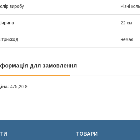
олір виробу
Різні кол
Ширина
22 см
Штрихкод
немає
нформація для замовлення
іна:
475,20 ₴
ТИ
ТОВАРИ