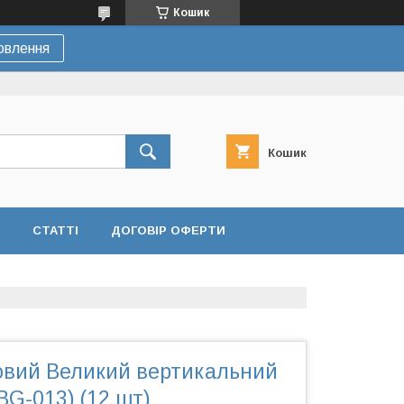
Кошик
овлення
Кошик
СТАТТІ
ДОГОВІР ОФЕРТИ
овий Великий вертикальний
BG-013) (12 шт)