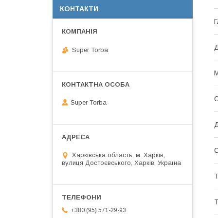
КОНТАКТИ
Г
Super Torba
М
О
Super Torba
Д
С
Харківська область, м. Харків,
вулиця Достоєвського, Харків, Україна
Т
+380 (95) 571-29-93