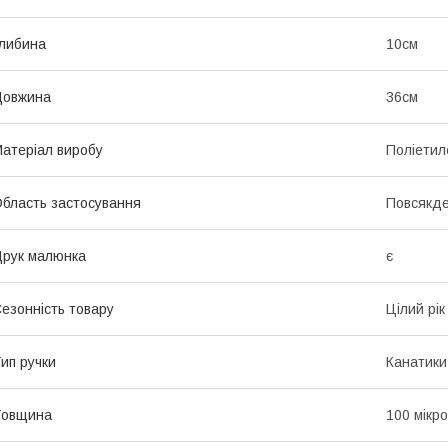
либина
10см
Довжина
36см
атеріал виробу
Поліетил
бласть застосування
Повсякд
рук малюнка
є
езонність товару
Цілий рік
ип ручки
Канатики
Товщина
100 мікр