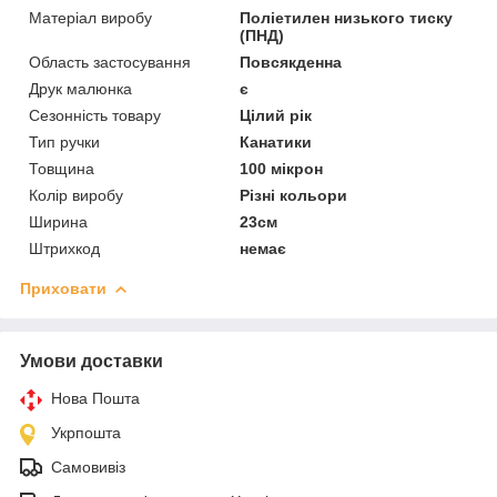
Матеріал виробу
Поліетилен низького тиску
(ПНД)
Область застосування
Повсякденна
Друк малюнка
є
Сезонність товару
Цілий рік
Тип ручки
Канатики
Товщина
100 мікрон
Колір виробу
Різні кольори
Ширина
23см
Штрихкод
немає
Приховати
Умови доставки
Нова Пошта
Укрпошта
Самовивіз