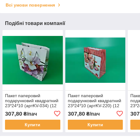
Всі умови повернення
Подібні товари компанії
Пакет паперовий
Пакет паперовий
Паке
подарунковий квадратний
подарунковий квадратний
пода
23*24*10 (артKV-034) (12
23*24*10 (артKV-220) (12
23*2
шт.)
шт.)
шт.)
307,80
307,80
307
₴/пач
₴/пач
Купити
Купити