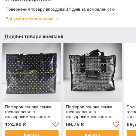
Повернення товару впродовж 14 днів за домовленістю
Всі умови повернення
Подібні товари компанії
Поліпропіленова сумка
Поліпропіленова сумка
Полі
господарська з
господарська з
госп
кольоровим малюнком
кольоровим малюнком
кол
No5 Геральдика (1 шт.)
No1 Медісон (1 шт.)
No1 
124,80
69,75
69,
₴
₴
шт.)
Купити
Купити