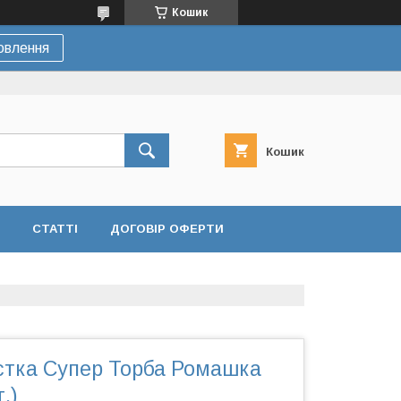
Кошик
овлення
Кошик
СТАТТІ
ДОГОВІР ОФЕРТИ
стка Супер Торба Ромашка
.)