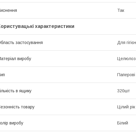
иснення
Так
Користувацькі характеристики
бласть застосування
Для гігіє
атеріал виробу
Целюлоз
ип
Паперові
ількість в ящику
320шт
езонність товару
Цілий рік
олір виробу
Білий