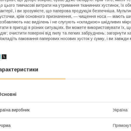
о цього тимчасові витрати на утримання тканинних хустинок, їх об
актерії, і ви зрозумієте, що паперова продукція безпечніша. Мульт
усточки, крім основного призначення, — чищення носа — мають ши
озбавляють нас виділень і не слугують «складкою» шкідливих мікро
тати в пригоді в різних ситуаціях. Ви можете використовувати їх, 
дяг; очистити поверхні від пилу та легких забруднень; загорнути х
окладіть паковання паперових носових хусток у сумку, і ви завжди
арактеристики
Основні
раїна виробник
Україна
Форма
Прямоку