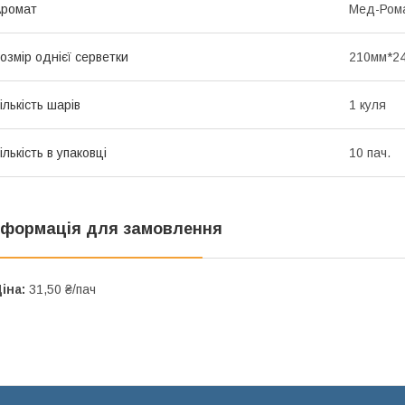
Аромат
Мед-Ром
озмір однієї серветки
210мм*2
ількість шарів
1 куля
ількість в упаковці
10 пач.
нформація для замовлення
іна:
31,50 ₴/пач