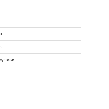
ни
а
 хусточки