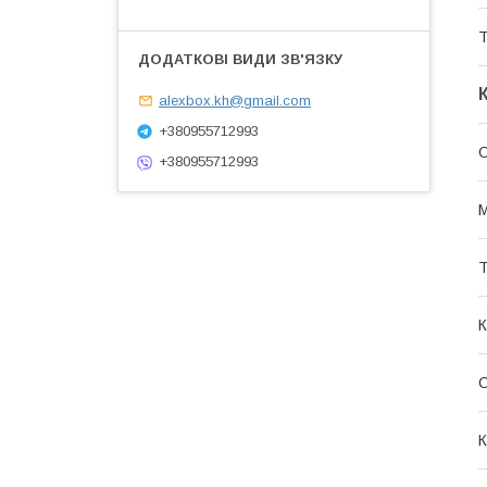
Т
alexbox.kh@gmail.com
+380955712993
О
+380955712993
М
Т
К
С
К