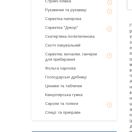
Стрейч плівка
Рукавички та рукавиці
Серветка паперова
П
Серветка "Декор"
р
Скатертина поліетиленова
х
о
Скотч пакувальний
е
п
Серветки, мочалки, ганчірки
ш
для прибирання
м
Фольга харчова
в
Ч
Господарські дрібниці
А
Цінники та таблички
н
в
Канцелярська гумка
н
Сиропи та топінги
ш
а
Спеції та приправи
п
і
д
м