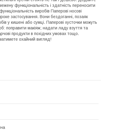
межену функціональність і здатність переносити
ифункціональність виробів Паперові носові
роке застосування. Вони бездоганні, позаяк
бів у кишені або сумці. Паперові хусточки можуть
щоб: поправити макіяж; надати ладу взуття та
арчові продукти в похідних умовах тощо.
 матимете охайний вигляд!
тна