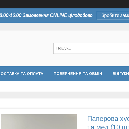
8:00-16:00 Замовлення ONLINE цілодобово
Зробити зам
ОСТАВКА ТА ОПЛАТА
ПОВЕРНЕННЯ ТА ОБМІН
ВІДГУКИ
Паперова ху
та мед (10 шт