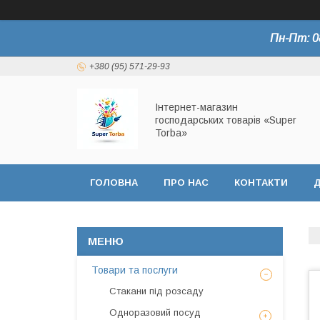
Пн-Пт: 0
+380 (95) 571-29-93
Інтернет-магазин
господарських товарів «Super
Torba»
ГОЛОВНА
ПРО НАС
КОНТАКТИ
Д
СЕРТИФІКАТИ
Товари та послуги
Стакани під розсаду
Одноразовий посуд