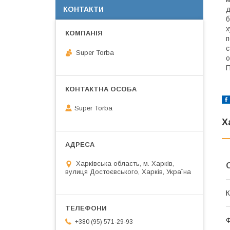
КОНТАКТИ
д
б
х
п
с
Super Torba
о
П
Super Torba
Х
Харківська область, м. Харків,
вулиця Достоєвського, Харків, Україна
К
+380 (95) 571-29-93