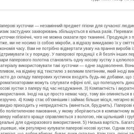
аперові хусточки — незамінний предмет гігієни для сучасної людин
изик застудних захворювань збільшується в кілька разів. Переваг
усточки гігієнічні, чого не можна сказати про тканинні. Продукція 
тже, ми не носимо із собою мікроби, а відразу викидаємо їх у смітт
кономія часу. Вам не потрібно відвертати увагу на прання виробів і
ідтримувати їх у порядку. У паперової продукції є й безліч інших пе
ари паперового полотна становлять одну носову хустку з целюлози.
атеріалу використовувати такі хусточки — одне задоволення. Вон
пливом, на відміну від текстилю з великим плетінням, який іноді в
асто до складу паперових хустинок входять будь-які добавки, що
роматизаторами можуть слугувати ефірні олії, що полегшують дих
осові хустки з паперу під час нездужання. 3) Компактність і акурат
икористання. Іноді на це просто немає часу, тому він опиняється в
езручно. 4) Комір стає об'ємнішим і займає більше місця, негарно
видко приходить у непридатність (минеться, бруднить). Паперові 
бо поліетиленове паковання, у якому зберігаються в компактному в
аперу набагато краще справляються з вологою, ніж щільніший і гру
деальні для одноразового використання. 5) Низька вартість. Багато
ешевше, ніж регулярно купувати паперові носові хустки. Однак потр
атеріал, що добре вбирає, буває дуже складно. Крім того, якісні т