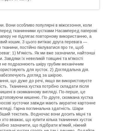
и. Вони особливо популярні в міжсезоння, коли
и перед тканинними хустками Насамперед паперові
з паперу не підлягає повторному використанню, а
євий кошик. З цього витікає друга перевага —
з тканини, постійно піклуватися про те, щоб
реваг: 1) М'якість. Як ми вже зазначили, найтонші
 Завдяки їх невеликій товщині та м'якості
и не подразнюють шкіру грубим механічним
икористовують для хусток. 2) Доглядальна дія.
 забезпечують догляд за шкірою.
ання, що дуже до речі, якщо ви використовуєте
ність. Тканинна хустка потрібно складати після
 кишені в скомканному вигляді. По-перше, це
 відтоповуючи кишеню. По-друге, скомкана хустка
носові хусточки завжди мають акуратне картонне
игляді. Гарна поглинальна здатність. Шари
біший текстиль. Водночас вони досить міцні та
 хто вважає, що купити кілька тканинних хусток
ібно зазначити, що підібрати м'який, ніжний
екстильні хустки стоять не так і дешево. Додайте