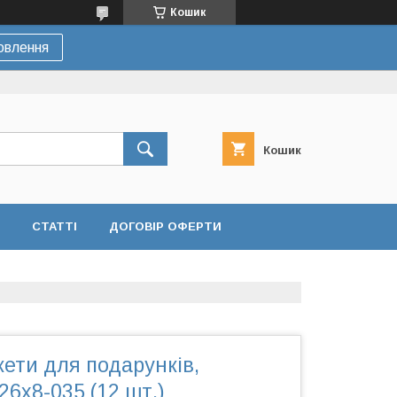
Кошик
овлення
Кошик
СТАТТІ
ДОГОВІР ОФЕРТИ
кети для подарунків,
26x8-035 (12 шт.)