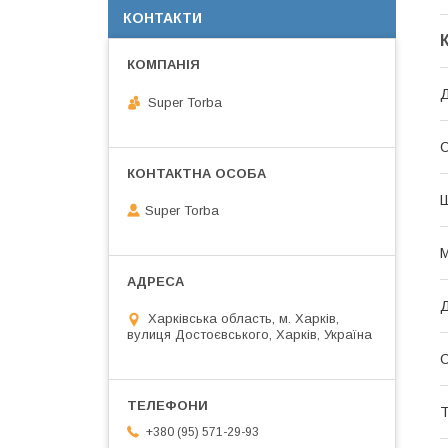
КОНТАКТИ
Д
Super Torba
О
Super Torba
М
Харківська область, м. Харків,
вулиця Достоєвського, Харків, Україна
С
+380 (95) 571-29-93