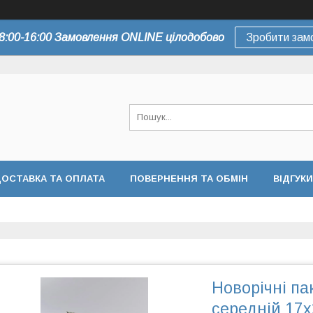
8:00-16:00 Замовлення ONLINE цілодобово
Зробити зам
ОСТАВКА ТА ОПЛАТА
ПОВЕРНЕННЯ ТА ОБМІН
ВІДГУКИ
Новорічні па
середній 17x