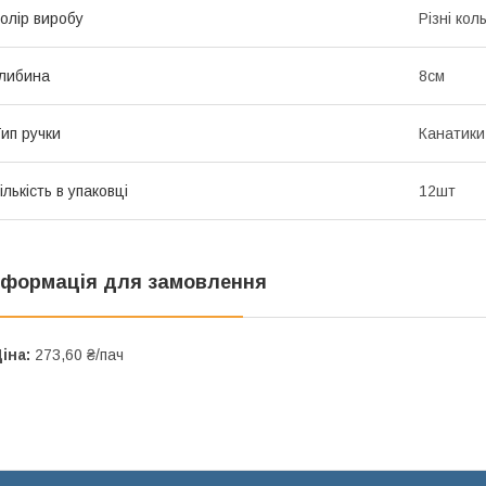
олір виробу
Різні кол
либина
8см
ип ручки
Канатики
ількість в упаковці
12шт
нформація для замовлення
іна:
273,60 ₴/пач