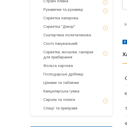
Стрейч плівка
Рукавички та рукавиці
Серветка паперова
Н
Серветка "Декор"
Скатертина поліетиленова
Скотч пакувальний
Серветки, мочалки, ганчірки
Х
для прибирання
Фольга харчова
Господарські дрібниці
Цінники та таблички
Канцелярська гумка
К
Сиропи та топінги
Спеції та приправи
Т