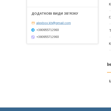
К
Г
alexbox.kh@gmail.com
+380955712993
Т
+380955712993
К
І
Ц