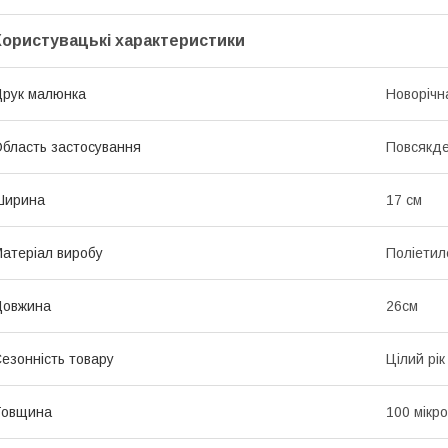
Користувацькі характеристики
рук малюнка
Новорічн
бласть застосування
Повсякд
Ширина
17 см
атеріал виробу
Поліетил
Довжина
26см
езонність товару
Цілий рік
Товщина
100 мікр