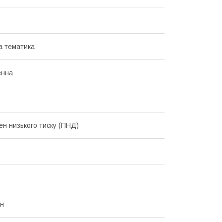
а тематика
енна
ен низького тиску (ПНД)
он