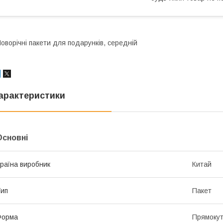
оворічні пакети для подарунків, середній
арактеристики
Основні
раїна виробник
Китай
ип
Пакет
Форма
Прямоку