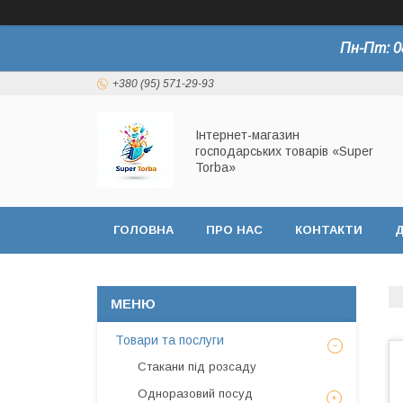
Пн-Пт: 0
+380 (95) 571-29-93
Інтернет-магазин
господарських товарів «Super
Torba»
ГОЛОВНА
ПРО НАС
КОНТАКТИ
Д
СЕРТИФІКАТИ
Товари та послуги
Стакани під розсаду
Одноразовий посуд