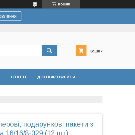
Кошик
овлення
Кошик
СТАТТІ
ДОГОВІР ОФЕРТИ
перові, подарункові пакети з
 16/16/8-029 (12 шт)