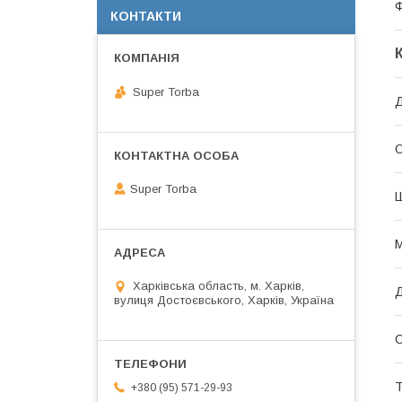
КОНТАКТИ
Super Torba
Д
О
Super Torba
М
Харківська область, м. Харків,
вулиця Достоєвського, Харків, Україна
С
+380 (95) 571-29-93