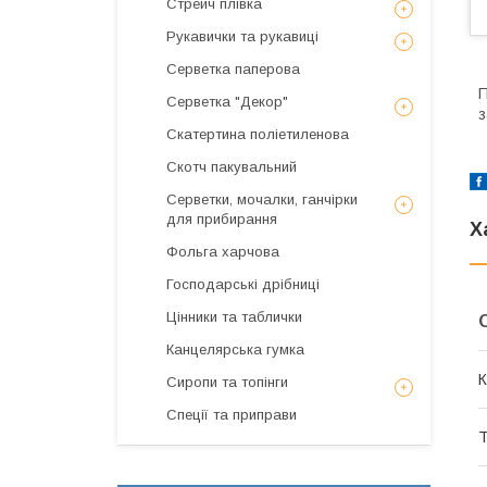
Стрейч плівка
Рукавички та рукавиці
Серветка паперова
П
Серветка "Декор"
з
Скатертина поліетиленова
Скотч пакувальний
Серветки, мочалки, ганчірки
для прибирання
Х
Фольга харчова
Господарські дрібниці
Цінники та таблички
Канцелярська гумка
К
Сиропи та топінги
Спеції та приправи
Т