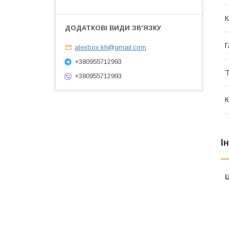
К
Г
alexbox.kh@gmail.com
+380955712993
Т
+380955712993
К
І
Ц