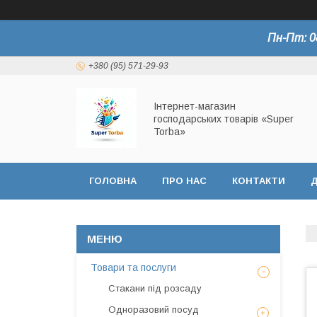
Пн-Пт: 0
+380 (95) 571-29-93
Інтернет-магазин
господарських товарів «Super
Torba»
ГОЛОВНА
ПРО НАС
КОНТАКТИ
Д
СЕРТИФІКАТИ
Товари та послуги
Стакани під розсаду
Одноразовий посуд