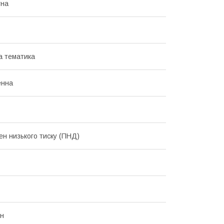
тна
а тематика
енна
ен низького тиску (ПНД)
он