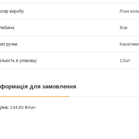
олір виробу
Різні кол
либина
8см
ип ручки
Канатики
ількість в упаковці
12шт
нформація для замовлення
іна:
244,80 ₴/пач