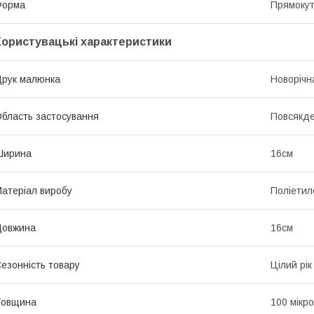
Форма
Прямоку
Користувацькі характеристики
рук малюнка
Новорічн
бласть застосування
Повсякд
Ширина
16см
атеріал виробу
Поліетил
Довжина
16см
езонність товару
Цілий рік
Товщина
100 мікр