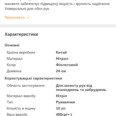
манжети забезпечує підвищену міцність і зручність надягання.
Універсальні для обох рук.
Приховати
Характеристики
Основні
Країна виробник
Китай
Матеріал
Нітрил
Колір
Фіолетовий
Довжина
24 см
Користувацькі характеристики
Область застосування
Для захисту рук від
пошкоджень та забруднень
Матеріал виробу
Нітріл
Тип
Рукавички
Кількість в ящику
10 уп
Вага виробу
450гр(+-)