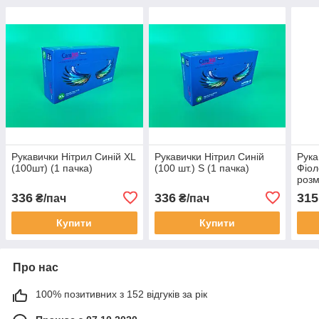
Рукавички Нітрил Синій XL
Рукавички Нітрил Синій
Рука
(100шт) (1 пачка)
(100 шт.) S (1 пачка)
Фіол
розм
пачк
336
336
315
₴/пач
₴/пач
Купити
Купити
Про нас
100% позитивних з 152 відгуків за рік