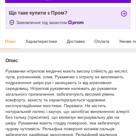
Що таке купити з Пром?
Замовлення під захистом
Опис
Характеристики
Доставка
Оплата
Умови п
Опис
Рукавички нітрилові медичні мають високу стійкість до кислот,
лугів, розчинників, олив. Рукавички з нітрилу не викликають
подразнення шкіри рук і захищають їх від агресивних
середовищ. Нітрилові рукавички належать до рукавичок
загального призначення, забезпечують високий рівень
комфорту, захисту та характеризуються чудовими
експлуатаційними якостями. Переваги: Не містять
натуральний латекс і каучук, що запобігає виникненню алергії.
Без тальку (присипки), що мінімізує висушувальну дію на
шкіру. Рукавички мають гладку поверхню, яка забезпечує
чудову чутливість. Рельєфна поверхня кінчиків пальців
забезпечує надійніше захоплення. Рельєфний малюнок