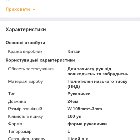
Приховати
Характеристики
Основні атрибути
Країна виробник
Китай
Користувацькі характеристики
Область застосування
Для захисту рук від
пошкоджень та забруднень
Матеріал виробу
Поліетилен низького тиску
(ПНД)
Тип
Рукавички
Довжина
24см
Розмір зовнішній
W 105mm+-3mm
Кількість в ящику
100 уп
Форма
форма рукавички
Типорозмір
L
Сезонність товару
Цілий рік