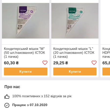
Кондитерський мішок "M"
Кондитерський мішок "L"
Конд
(50 шт./паковання) ІСТОК
(20 шт./паковання) ІСТОК
HDPE
(1 пачка)
(1 пачка)
пачк
60,30
29,25
65,
₴
₴
Купити
Купити
Про нас
100% позитивних з 152 відгуків за рік
Працює з 07.10.2020