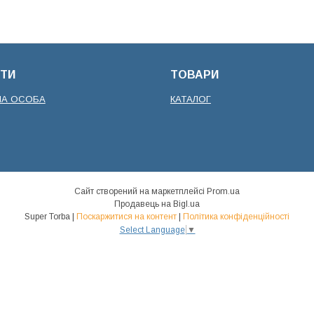
ТИ
ТОВАРИ
НА ОСОБА
КАТАЛОГ
Сайт створений на маркетплейсі
Prom.ua
Продавець на Bigl.ua
Super Torba |
Поскаржитися на контент
|
Політика конфіденційності
Select Language
▼