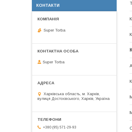
Т
КОНТАКТИ
К
Super Torba
К
Super Torba
К
Харківська область, м. Харків,
М
вулиця Достоєвського, Харків, Україна
М
+380 (95) 571-29-93
О