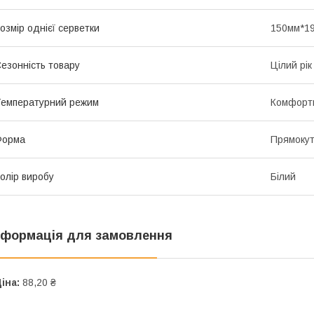
озмір однієї серветки
150мм*1
езонність товару
Цілий рік
емпературний режим
Комфортн
Форма
Прямоку
олір виробу
Білий
нформація для замовлення
іна:
88,20 ₴