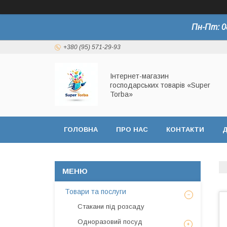
Пн-Пт: 0
+380 (95) 571-29-93
Інтернет-магазин
господарських товарів «Super
Torba»
ГОЛОВНА
ПРО НАС
КОНТАКТИ
Д
СЕРТИФІКАТИ
Товари та послуги
Стакани під розсаду
Одноразовий посуд