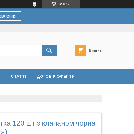
Кошик
овлення
Кошик
СТАТТІ
ДОГОВІР ОФЕРТИ
тка 120 шт з клапаном чорна
ка)