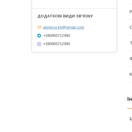
Р
alexbox.kh@gmail.com
С
+380955712993
Т
+380955712993
К
І
Ц