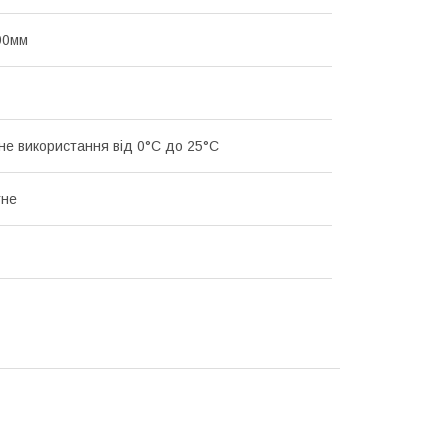
90мм
е використання від 0°С до 25°С
тне