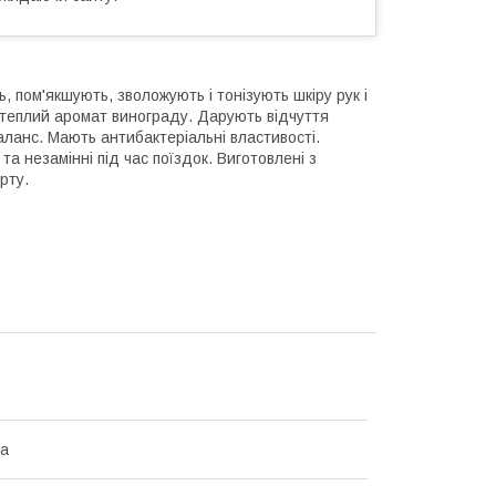
ь, пом'якшують, зволожують і тонізують шкіру рук і
і теплий аромат винограду. Дарують відчуття
аланс. Мають антибактеріальні властивості.
а незамінні під час поїздок. Виготовлені з
рту.
на