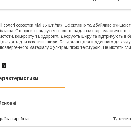
ili вологі серветки Лілі 15 шт./пач. Ефективно та дбайливо очищают
бличчя. Створюють відчуття свіжості, надаючи шкірі еластичність 
истоти, комфорту та здоров'я. Деорують шкіру та підтримують її б
ідходять для всіх типів шкіри. Бездоганні для щоденного догляду т
іпоалергенного матеріалу з ультрам'якою текстурою. Не містять спи
арактеристики
Основні
раїна виробник
Туреччи