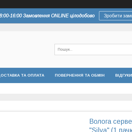
8:00-16:00 Замовлення ONLINE цілодобово
Зробити зам
ОСТАВКА ТА ОПЛАТА
ПОВЕРНЕННЯ ТА ОБМІН
ВІДГУКИ
Волога серве
"Silva" (1 пач