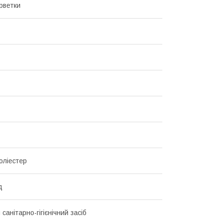
ерветки
оліестер
д
санітарно-гігієнічний засіб