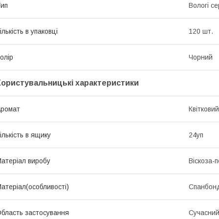
ип
Вологі с
ількість в упаковці
120 шт.
олір
Чорний
Користувальницькі характеристики
Аромат
Квітковий
ількість в ящику
24уп
атеріал виробу
Віскоза-п
атеріал(особливості)
Спанбон
бласть застосування
Сучасний 