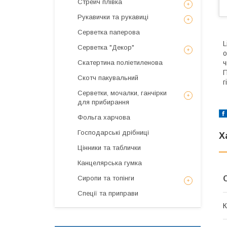
Стрейч плівка
Рукавички та рукавиці
Серветка паперова
L
Серветка "Декор"
о
Скатертина поліетиленова
ч
П
Скотч пакувальний
г
Серветки, мочалки, ганчірки
для прибирання
Фольга харчова
Господарські дрібниці
Х
Цінники та таблички
Канцелярська гумка
Сиропи та топінги
Спеції та приправи
К