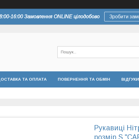
8:00-16:00 Замовлення ONLINE цілодобово
Зробити зам
ОСТАВКА ТА ОПЛАТА
ПОВЕРНЕННЯ ТА ОБМІН
ВІДГУКИ
Рукавиці Ніт
розмір S "CA