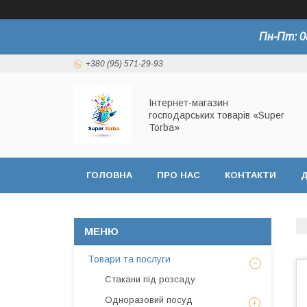
Пн-Пт: 0
+380 (95) 571-29-93
Інтернет-магазин
господарських товарів «Super
Torba»
ГОЛОВНА
ПРО НАС
КОНТАКТИ
Д
СЕРТИФІКАТИ
Товари та послуги
Стакани під розсаду
Одноразовий посуд