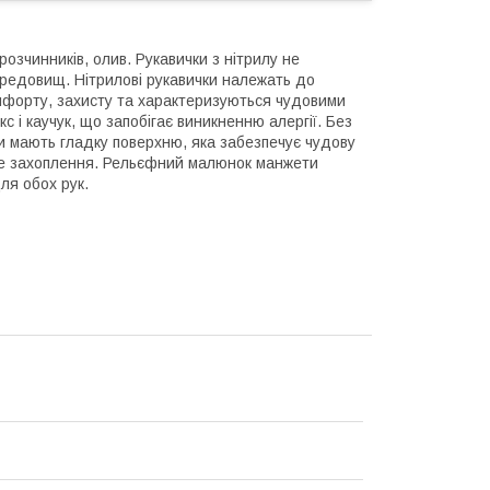
 розчинників, олив. Рукавички з нітрилу не
ередовищ. Нітрилові рукавички належать до
омфорту, захисту та характеризуються чудовими
 і каучук, що запобігає виникненню алергії. Без
чки мають гладку поверхню, яка забезпечує чудову
іше захоплення. Рельєфний малюнок манжети
ля обох рук.