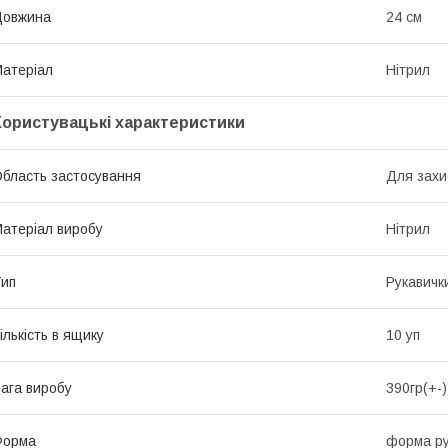
Довжина
24 см
атеріал
Нітрил
Користувацькі характеристики
бласть застосування
Для захи
атеріал виробу
Нітрил
ип
Рукавичк
ількість в ящику
10 уп
ага виробу
390гр(+-)
Форма
форма ру