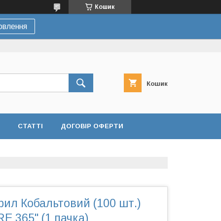
Кошик
овлення
Кошик
СТАТТІ
ДОГОВІР ОФЕРТИ
рил Кобальтовий (100 шт.)
RE 365" (1 пачка)