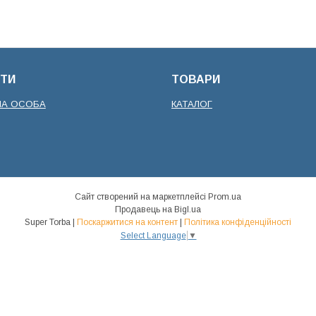
ТИ
ТОВАРИ
НА ОСОБА
КАТАЛОГ
Сайт створений на маркетплейсі
Prom.ua
Продавець на Bigl.ua
Super Torba |
Поскаржитися на контент
|
Політика конфіденційності
Select Language
▼