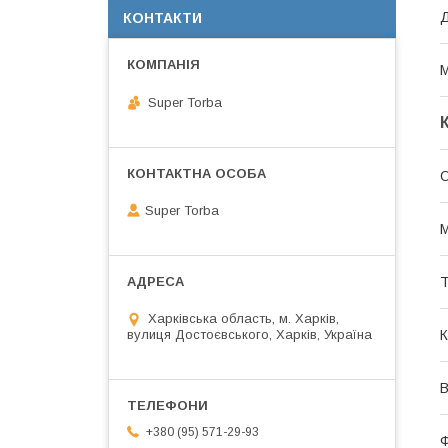
КОНТАКТИ
М
Super Torba
О
Super Torba
М
Т
Харківська область, м. Харків,
вулиця Достоєвського, Харків, Україна
К
В
+380 (95) 571-29-93