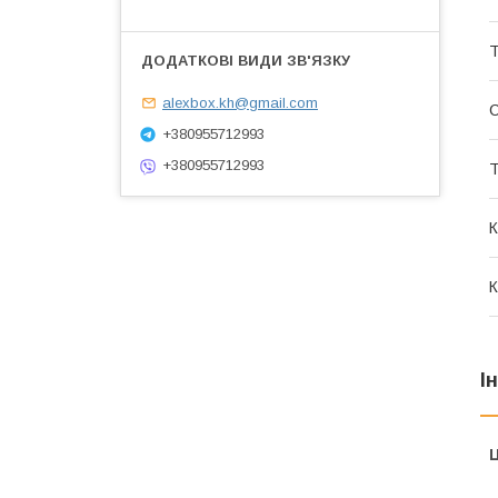
Т
alexbox.kh@gmail.com
С
+380955712993
+380955712993
Т
К
К
І
Ц