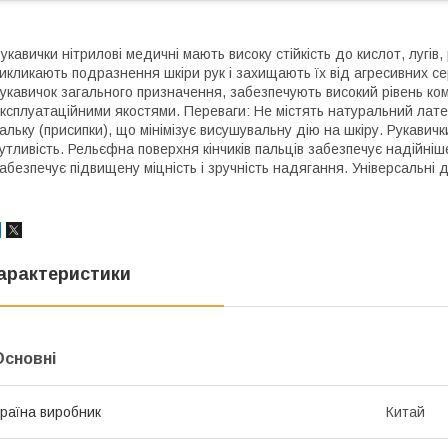
укавички нітрилові медичні мають високу стійкість до кислот, лугів,
икликають подразнення шкіри рук і захищають їх від агресивних с
укавичок загального призначення, забезпечують високий рівень к
ксплуатаційними якостями. Переваги: Не містять натуральний латекс
альку (присипки), що мінімізує висушувальну дію на шкіру. Рукави
утливість. Рельєфна поверхня кінчиків пальців забезпечує надійн
абезпечує підвищену міцність і зручність надягання. Універсальні д
арактеристики
Основні
раїна виробник
Китай