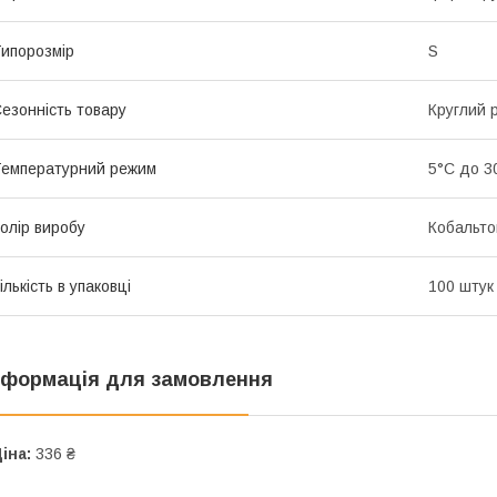
ипорозмір
S
езонність товару
Круглий р
емпературний режим
5°С до 3
олір виробу
Кобальто
ількість в упаковці
100 штук
нформація для замовлення
іна:
336 ₴