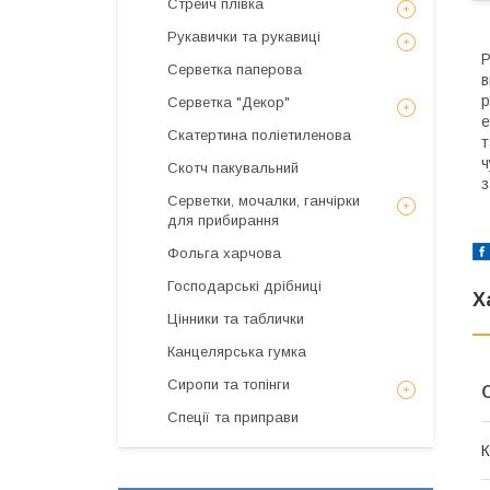
Стрейч плівка
Рукавички та рукавиці
Р
Серветка паперова
в
р
Серветка "Декор"
е
Скатертина поліетиленова
т
ч
Скотч пакувальний
з
Серветки, мочалки, ганчірки
для прибирання
Фольга харчова
Господарські дрібниці
Х
Цінники та таблички
Канцелярська гумка
Сиропи та топінги
Спеції та приправи
К