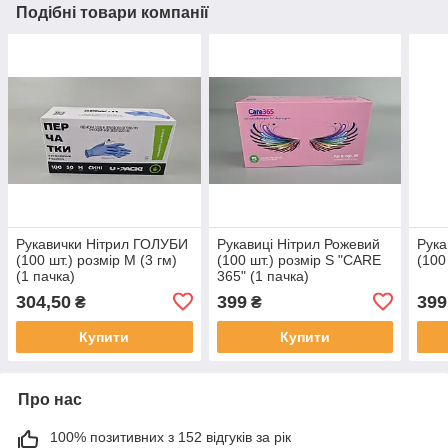
Подібні товари компанії
Рукавички Нітрил ГОЛУБИ
Рукавиці Нітрил Рожевий
Рука
(100 шт.) розмір М (3 гм)
(100 шт.) розмір S "CARE
(100
(1 пачка)
365" (1 пачка)
304,50
399
399
₴
₴
Купити
Купити
Про нас
100% позитивних з 152 відгуків за рік