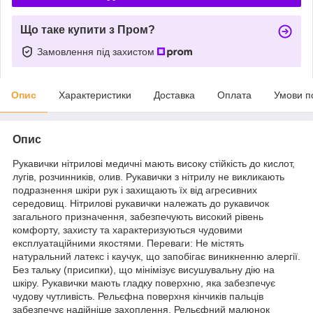
Що таке купити з Пром?
Замовлення під захистом
Опис
Характеристики
Доставка
Оплата
Умови п
Опис
Рукавички нітрилові медичні мають високу стійкість до кислот,
лугів, розчинників, олив. Рукавички з нітрилу не викликають
подразнення шкіри рук і захищають їх від агресивних
середовищ. Нітрилові рукавички належать до рукавичок
загального призначення, забезпечують високий рівень
комфорту, захисту та характеризуються чудовими
експлуатаційними якостями. Переваги: Не містять
натуральний латекс і каучук, що запобігає виникненню алергії.
Без тальку (присипки), що мінімізує висушувальну дію на
шкіру. Рукавички мають гладку поверхню, яка забезпечує
чудову чутливість. Рельєфна поверхня кінчиків пальців
забезпечує надійніше захоплення. Рельєфний малюнок