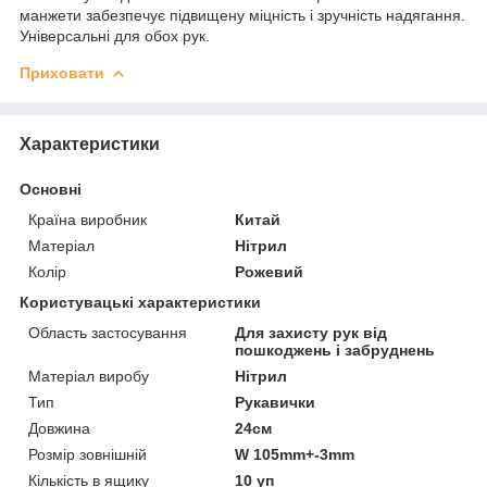
манжети забезпечує підвищену міцність і зручність надягання.
Універсальні для обох рук.
Приховати
Характеристики
Основні
Країна виробник
Китай
Матеріал
Нітрил
Колір
Рожевий
Користувацькі характеристики
Область застосування
Для захисту рук від
пошкоджень і забруднень
Матеріал виробу
Нітрил
Тип
Рукавички
Довжина
24см
Розмір зовнішній
W 105mm+-3mm
Кількість в ящику
10 уп