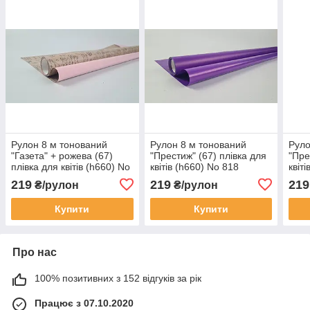
Рулон 8 м тонований
Рулон 8 м тонований
Руло
"Газета" + рожева (67)
"Престиж" (67) плівка для
"Пре
плівка для квітів (h660) No
квітів (h660) No 818
квіт
808 (1 шт.)
фіолет (1 шт.)
роже
219
219
219
₴/рулон
₴/рулон
Купити
Купити
Про нас
100% позитивних з 152 відгуків за рік
Працює з 07.10.2020