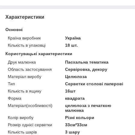
Характеристики
Основні
Країна виробник
Україна
Кількість в упаковці
18 шт.
Користувацькі характеристики
Друк малюнка
Пасхальна тематика
Область застосування
Сервіровка, декору
Матеріал виробу
Целюлоза
Тип
Серветки столові паперові
Кількість в ящику
16шт
Форма
квадрата
Матеріал(особливості)
целюлоза з печаткою
малюнка
Колір виробу
Різні кольори
Розмір однієї серветки
33см*33см
Кількість шарів
3 шару