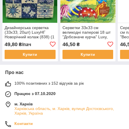
Дизайнерська серветка
Серветки ЗЗхЗЗ см
Серв
(ЗЗхЗЗ, 20шт) LuxyНГ
великодні паперові 18 шт
см п
Новорічний колаж (838) (1
"Добозначе курча" Luxy,
"Вес
пач.)
сервірувальні серветки
серв
49,80
46,50
46,
₴/пач
₴
Купити
Купити
Про нас
100% позитивних з 152 відгуків за рік
Працює з 07.10.2020
м. Харків
Харківська область, м. Харків, вулиця Достоєвського,
Харків, Україна
Контакти