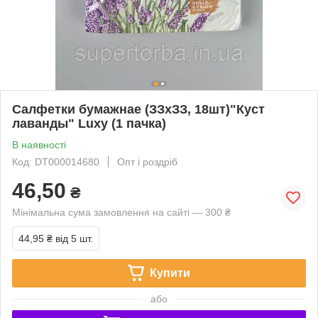
Салфетки бумажнае (ЗЗхЗЗ, 18шт)"Куст
лаванды" Luxy (1 пачка)
В наявності
Код: DT000014680
Опт і роздріб
46,50
₴
Мінімальна сума замовлення на сайті — 300 ₴
44,95 ₴
від 5 шт.
Купити
або