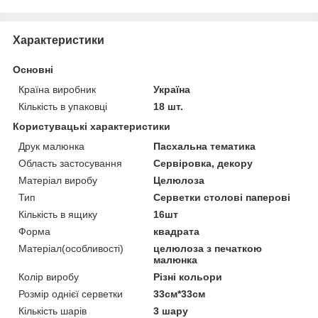
Характеристики
Основні
Країна виробник
Україна
Кількість в упаковці
18 шт.
Користувацькі характеристики
Друк малюнка
Пасхальна тематика
Область застосування
Сервіровка, декору
Матеріал виробу
Целюлоза
Тип
Серветки столові паперові
Кількість в ящику
16шт
Форма
квадрата
Матеріал(особливості)
целюлоза з печаткою
малюнка
Колір виробу
Різні кольори
Розмір однієї серветки
33см*33см
Кількість шарів
3 шару