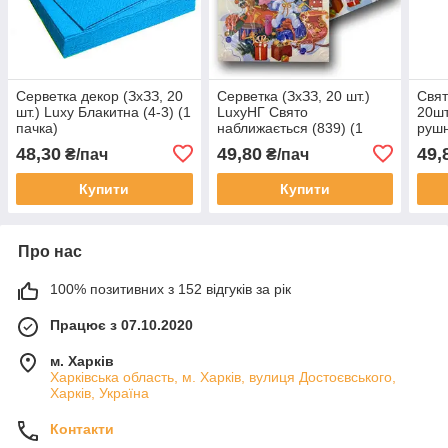
Серветка декор (ЗхЗЗ, 20
Серветка (ЗхЗЗ, 20 шт.)
Свят
шт.) Luxy Блакитна (4-3) (1
LuxyНГ Свято
20шт
пачка)
наближається (839) (1
рушн
пачка)
48,30
49,80
49,
₴/пач
₴/пач
Купити
Купити
Про нас
100% позитивних з 152 відгуків за рік
Працює з 07.10.2020
м. Харків
Харківська область, м. Харків, вулиця Достоєвського,
Харків, Україна
Контакти