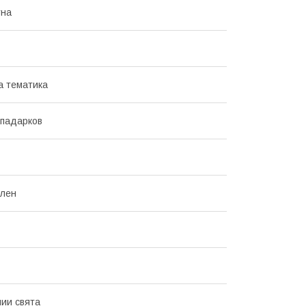
тна
а тематика
 падарков
ілен
ии свята