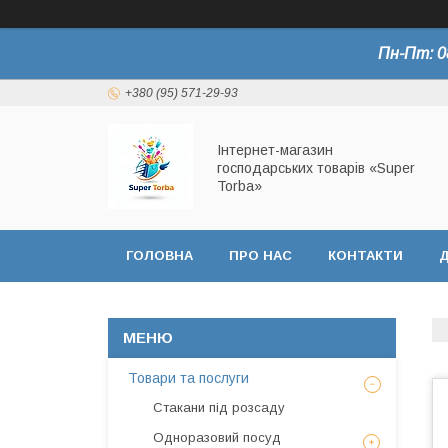
Пн-Пт: 0
+380 (95) 571-29-93
Інтернет-магазин
господарських товарів «Super
Torba»
ГОЛОВНА
ПРО НАС
КОНТАКТИ
Д
СЕРТИФІКАТИ
Товари та послуги
Стакани під розсаду
Одноразовий посуд