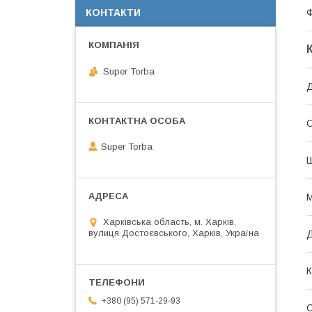
КОНТАКТИ
Super Torba
Д
О
Super Torba
М
Харківська область, м. Харків,
вулиця Достоєвського, Харків, Україна
К
+380 (95) 571-29-93
С