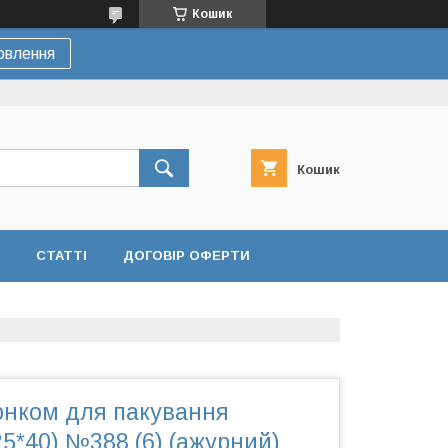
Кошик
овлення
Кошик
СТАТТІ
ДОГОВІР ОФЕРТИ
юнком для пакування
25*40) №388 (6) (ажурний)