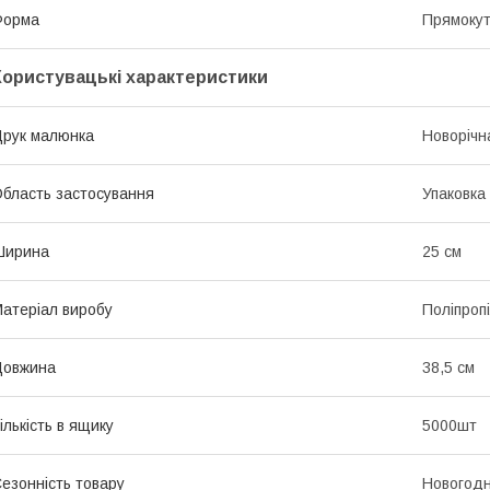
Форма
Прямоку
Користувацькі характеристики
рук малюнка
Новорічн
бласть застосування
Упаковка
Ширина
25 см
атеріал виробу
Поліпроп
Довжина
38,5 см
ількість в ящику
5000шт
езонність товару
Новогодн