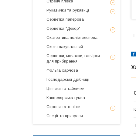
Стрейч плівка
Рукавички та рукавиці
Серветка паперова
Серветка "Декор"
П
Скатертина поліетиленова
Скотч пакувальний
Серветки, мочалки, ганчірки
для прибирання
Х
Фольга харчова
Господарські дрібниці
Цінники та таблички
Канцелярська гумка
Сиропи та топінги
К
Спеції та приправи
Т