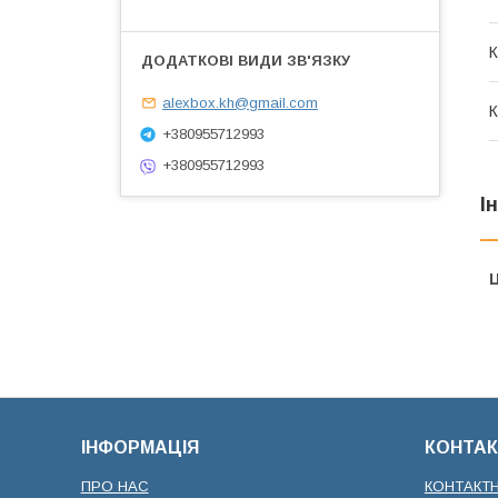
К
alexbox.kh@gmail.com
К
+380955712993
+380955712993
І
Ц
ІНФОРМАЦІЯ
КОНТАК
ПРО НАС
КОНТАКТ