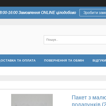
8:00-16:00 Замовлення ONLINE цілодобово
Зробити зам
ОСТАВКА ТА ОПЛАТА
ПОВЕРНЕННЯ ТА ОБМІН
ВІДГУКИ
Пакет з мал
подарунків (