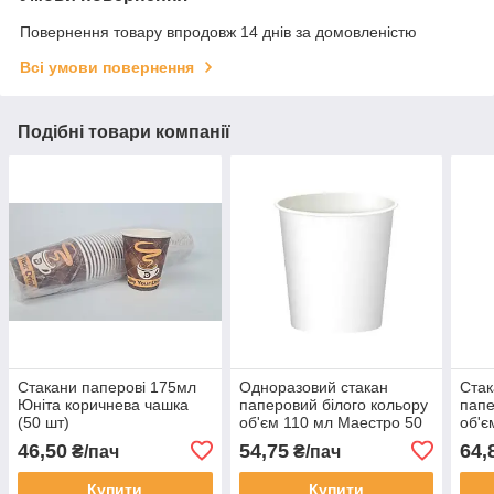
Повернення товару впродовж 14 днів за домовленістю
Всі умови повернення
Подібні товари компанії
Стакани паперові 175мл
Одноразовий стакан
Стак
Юніта коричнева чашка
паперовий білого кольору
пап
(50 шт)
об'єм 110 мл Маестро 50
об'є
шт/уп.
Маес
46,50
54,75
64,
₴/пач
₴/пач
Купити
Купити