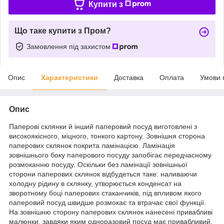
Купити з
Що таке купити з Пром?
Замовлення під захистом
Опис
Характеристики
Доставка
Оплата
Умови 
Опис
Паперові склянки й інший паперовий посуд виготовлені з
високоякісного, міцного, тонкого картону. Зовнішня сторона
паперових склянок покрита ламінацією. Ламінація
зовнішнього боку паперового посуду запобігає передчасному
розмоканню посуду. Оскільки без ламінації зовнішньої
сторони паперових склянок відбудеться таке: наливаючи
холодну рідину в склянку, утворюється конденсат на
зворотному боці паперових стаканчиків, під впливом якого
паперовий посуд швидше розмокає та втрачає свої функції.
На зовнішню сторону паперових склянок нанесені привабливі
малюнки, завдяки яким одноразовий посуд має привабливий,