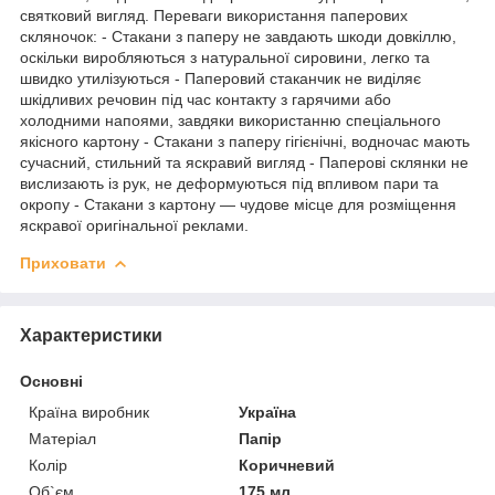
святковий вигляд. Переваги використання паперових
скляночок: - Стакани з паперу не завдають шкоди довкіллю,
оскільки виробляються з натуральної сировини, легко та
швидко утилізуються - Паперовий стаканчик не виділяє
шкідливих речовин під час контакту з гарячими або
холодними напоями, завдяки використанню спеціального
якісного картону - Стакани з паперу гігієнічні, водночас мають
сучасний, стильний та яскравий вигляд - Паперові склянки не
вислизають із рук, не деформуються під впливом пари та
окропу - Стакани з картону — чудове місце для розміщення
яскравої оригінальної реклами.
Приховати
Характеристики
Основні
Країна виробник
Україна
Матеріал
Папір
Колір
Коричневий
Об`єм
175 мл