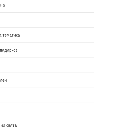
тна
а тематика
 падарков
ілен
ии свята