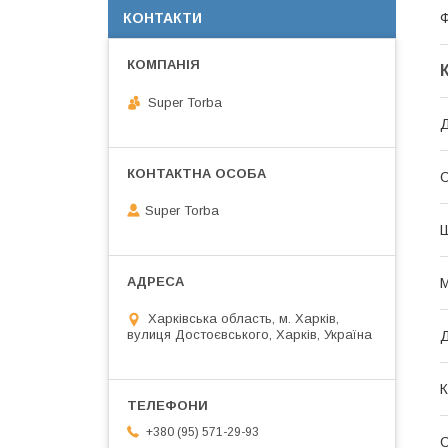
КОНТАКТИ
Super Torba
Д
О
Super Torba
М
Харківська область, м. Харків,
вулиця Достоєвського, Харків, Україна
К
+380 (95) 571-29-93
С