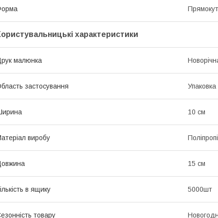
Форма
Прямоку
Користувальницькі характеристики
рук малюнка
Новорічн
бласть застосування
Упаковка
Ширина
10 см
атеріал виробу
Поліпроп
Довжина
15 см
ількість в ящику
5000шт
езонність товару
Новогодн