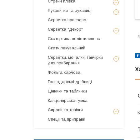
Стрейч плівка
Рукавички та рукавиці
Серветка паперова
Серветка "Декор"
Ф
Скатертина поліетиленова
Скотч пакувальний
Серветки, мочалки, ганчірки
для прибирання
Х
Фольга харчова
Господарські дрібниці
Цінники та таблички
Канцелярська гумка
Сиропи та топінги
К
Спеції та приправи
Т