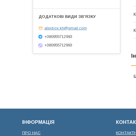
К
alexbox.kh@gmail.com
К
+380955712993
+380955712993
І
Ц
ІНФОРМАЦІЯ
КОНТАК
ПРО НАС
КОНТАКТ