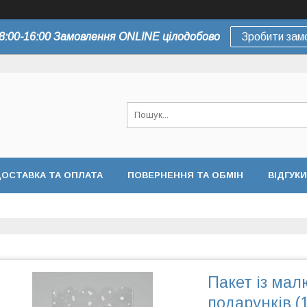
8:00-16:00 Замовлення ONLINE цілодобово
Зробити зам
ОСТАВКА ТА ОПЛАТА
ПОВЕРНЕННЯ ТА ОБМІН
ВІДГУКИ
Пакет із ма
подарунків (