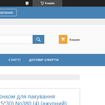
Кошик
овлення
Кошик
СТАТТІ
ДОГОВІР ОФЕРТИ
люнком для пакування
15*30) No380 (4) (ажурний)