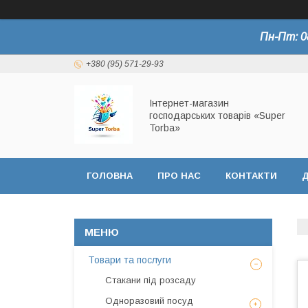
Пн-Пт: 0
+380 (95) 571-29-93
Інтернет-магазин
господарських товарів «Super
Torba»
ГОЛОВНА
ПРО НАС
КОНТАКТИ
Д
СЕРТИФІКАТИ
Товари та послуги
Стакани під розсаду
Одноразовий посуд