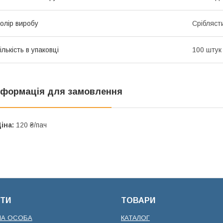
олір виробу
Срібляст
ількість в упаковці
100 штук
нформація для замовлення
іна:
120 ₴/пач
ТИ
ТОВАРИ
НА ОСОБА
КАТАЛОГ