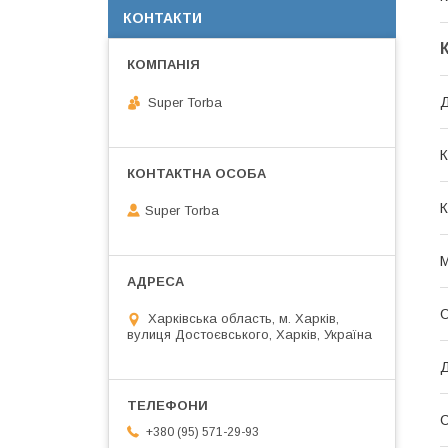
КОНТАКТИ
Super Torba
К
К
Super Torba
М
О
Харківська область, м. Харків,
вулиця Достоєвського, Харків, Україна
Д
С
+380 (95) 571-29-93