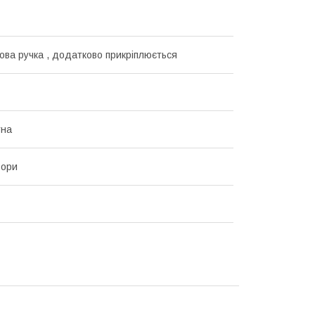
ова ручка , додатково прикріплюється
тна
ьори