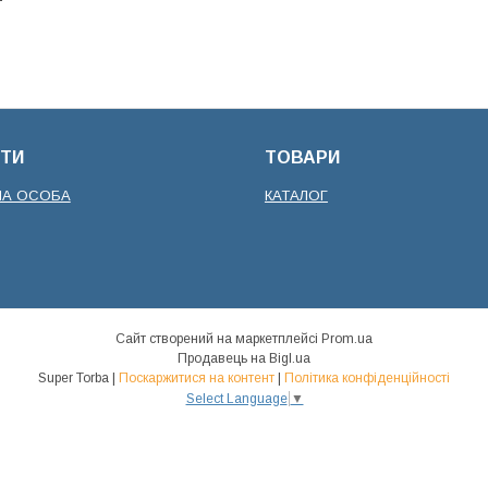
ТИ
ТОВАРИ
НА ОСОБА
КАТАЛОГ
Сайт створений на маркетплейсі
Prom.ua
Продавець на Bigl.ua
Super Torba |
Поскаржитися на контент
|
Політика конфіденційності
Select Language
▼