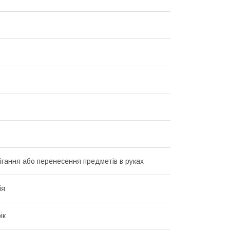
ігання або перенесення предметів в руках
ія
ік