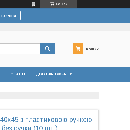
Кошик
овлення
Кошик
СТАТТІ
ДОГОВІР ОФЕРТИ
 40х45 з пластиковою ручкою
 без ручки (10 шт.)