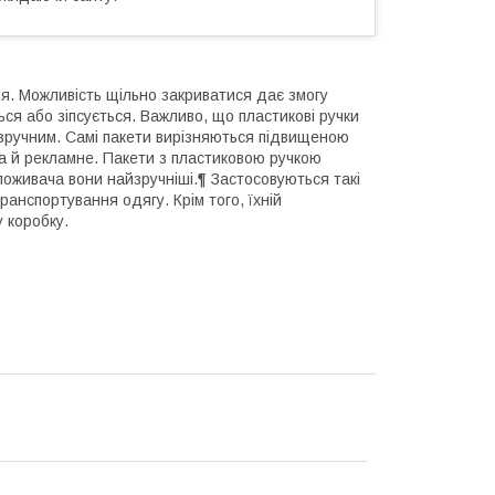
я. Можливість щільно закриватися дає змогу
ься або зіпсується. Важливо, що пластикові ручки
зручним. Самі пакети вирізняються підвищеною
а й рекламне. Пакети з пластиковою ручкою
поживача вони найзручніші.¶ Застосовуються такі
ранспортування одягу. Крім того, їхній
 коробку.