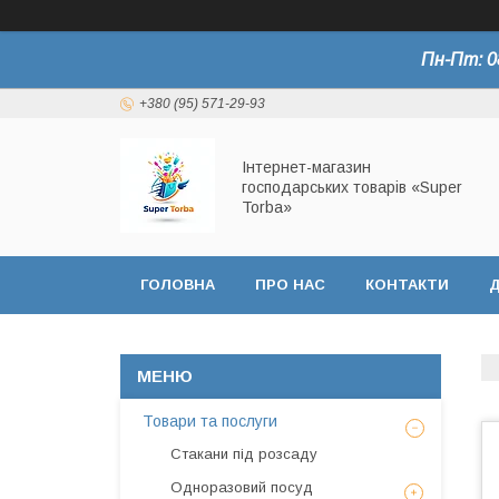
Пн-Пт: 0
+380 (95) 571-29-93
Інтернет-магазин
господарських товарів «Super
Torba»
ГОЛОВНА
ПРО НАС
КОНТАКТИ
Д
СЕРТИФІКАТИ
Товари та послуги
Стакани під розсаду
Одноразовий посуд