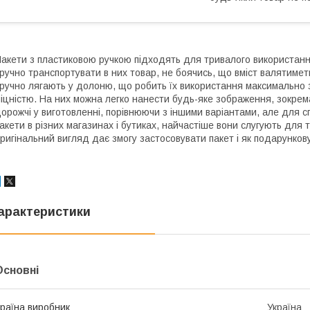
акети з пластиковою ручкою підходять для тривалого використанн
ручно транспортувати в них товар, не боячись, що вміст валятимет
ручно лягають у долоню, що робить їх використання максимально 
іцністю. На них можна легко нанести будь-яке зображення, зокрем
орожчі у виготовленні, порівнюючи з іншими варіантами, але для с
акети в різних магазинах і бутиках, найчастіше вони слугують для т
ригінальний вигляд дає змогу застосовувати пакет і як подарункову
арактеристики
Основні
раїна виробник
Україна