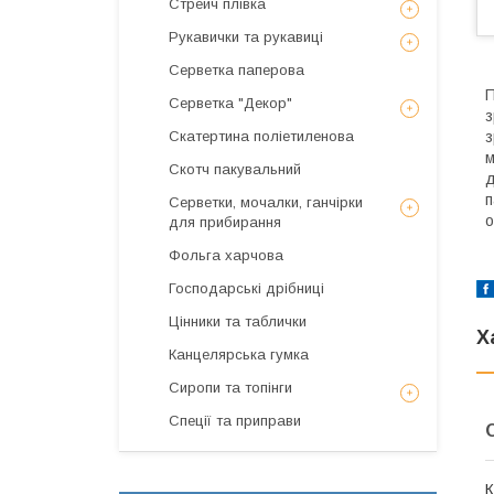
Стрейч плівка
Рукавички та рукавиці
Серветка паперова
П
Серветка "Декор"
з
Скатертина поліетиленова
з
м
Скотч пакувальний
д
п
Серветки, мочалки, ганчірки
о
для прибирання
Фольга харчова
Господарські дрібниці
Цінники та таблички
Х
Канцелярська гумка
Сиропи та топінги
Спеції та приправи
К