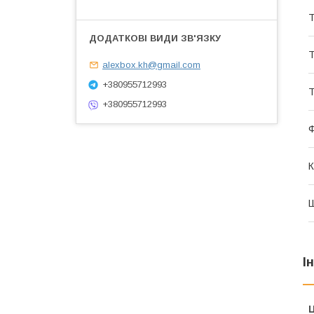
Т
Т
alexbox.kh@gmail.com
+380955712993
+380955712993
К
І
Ц