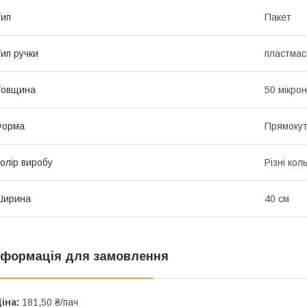
ип
Пакет
ип ручки
пластмас
Товщина
50 мікрон
Форма
Прямоку
олір виробу
Різні кол
Ширина
40 см
нформація для замовлення
іна:
181,50 ₴/пач