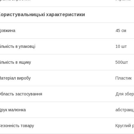
Користувальницькі характеристики
Довжина
45 см
ількість в упаковці
10 шт
ількість в ящику
500шт
атеріал виробу
Пластик
бласть застосування
Для збер
рук малюнка
абстракц
езонність товару
Круглий р