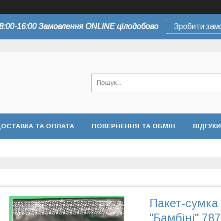
8:00-16:00 Замовлення ONLINE цілодобово
Зробити зам
ОСТАВКА ТА ОПЛАТА
ПОВЕРНЕННЯ ТА ОБМІН
ВІДГУКИ
Пакет-сумка
"Бамбіні" 787