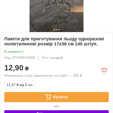
Пакети для приготування льоду одноразові
поліетиленові розмір 17х38 см 140 шт/уп.
В наявності
Код: DT000014000
Опт і роздріб
12,90
₴
Мінімальна сума замовлення на сайті — 300 ₴
12,47 ₴
від 5 шт.
Купити
або