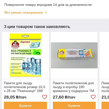
Повернення товару впродовж 14 днів за домовленістю
Всі умови повернення
З цим товаром також замовляють
Пакети для льоду
Пакети поліетиленові для
Паке
поліетиленові розмір 16,5
льоду в коробці 180
льод
х 28 см "Помічниця" 288
крижинок у подарунок ТМ
полі
шт/уп. для приготування
"Помічниця" 1 упаковка
куби
28,05
27,60
21,
₴/пач
₴/пач
льоду
Купити
Купити