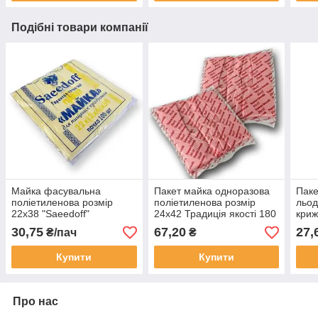
Подібні товари компанії
Майка фасувальна
Пакет майка одноразова
Паке
поліетиленова розмір
поліетиленова розмір
льод
22х38 "Saeedoff"
24х42 Традиція якості 180
криж
кольорова 100 шт/уп.
шт/уп.
"Пом
30,75
67,20
27,
₴/пач
₴
Купити
Купити
Про нас