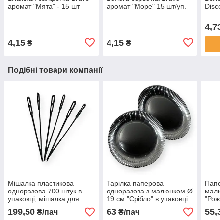
аромат "Мята" - 15 шт
аромат "Море" 15 шт/уп.
Disc
4,7
4,15
4,15
₴
₴
Подібні товари компанії
Мішалка пластикова
Тарілка паперова
Папе
одноразова 700 штук в
одноразова з малюнком Ø
мал
упаковці, мішалка для
19 см "Срібло" в упаковці
"Рож
кави
10 штук
штук
199,50
63
55,
₴/пач
₴/пач