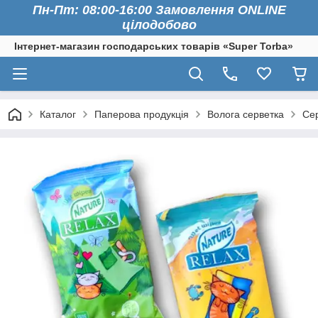
Пн-Пт: 08:00-16:00 Замовлення ONLINE
цілодобово
Інтернет-магазин господарських товарів «Super Torba»
Каталог
Паперова продукція
Волога серветка
Сер