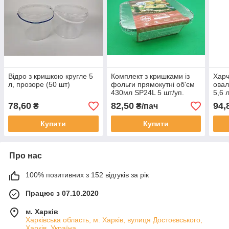
Відро з кришкою кругле 5
Комплект з кришками із
Харч
л, прозоре (50 шт)
фольги прямокутні об'єм
овал
430мл SP24L 5 шт/уп.
5,6 
78,60
82,50
94,
₴
₴/пач
Купити
Купити
Про нас
100% позитивних з 152 відгуків за рік
Працює з 07.10.2020
м. Харків
Харківська область, м. Харків, вулиця Достоєвського,
Харків, Україна