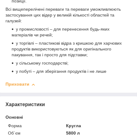
позиції.
Всі вищеперелічені переваги та переваги уможливлюють
застосування цих відер у великій кількості областей та
галузей:
у промисловості – для перенесення будь-яких
матеріалів чи речей;
у торгівлі – пластикові відра з кришкою для харчових
продуктів використовуються як для оригінального
пакування, так і просто для підставки;
у сільському господарстві;
у побуті – для зберігання продуктів і не лише
Приховати
Характеристики
Основні
Форма
Кругла
Об`єм
5800 л