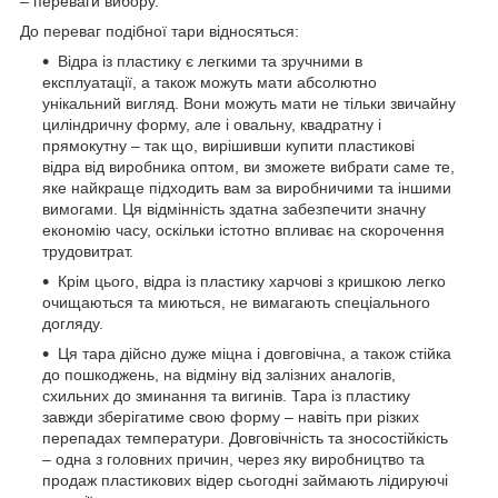
– переваги вибору.
До переваг подібної тари відносяться:
Відра із пластику є легкими та зручними в
експлуатації, а також можуть мати абсолютно
унікальний вигляд. Вони можуть мати не тільки звичайну
циліндричну форму, але і овальну, квадратну і
прямокутну – так що, вирішивши купити пластикові
відра від виробника оптом, ви зможете вибрати саме те,
яке найкраще підходить вам за виробничими та іншими
вимогами. Ця відмінність здатна забезпечити значну
економію часу, оскільки істотно впливає на скорочення
трудовитрат.
Крім цього, відра із пластику харчові з кришкою легко
очищаються та миються, не вимагають спеціального
догляду.
Ця тара дійсно дуже міцна і довговічна, а також стійка
до пошкоджень, на відміну від залізних аналогів,
схильних до зминання та вигинів. Тара із пластику
завжди зберігатиме свою форму – навіть при різких
перепадах температури. Довговічність та зносостійкість
– одна з головних причин, через яку виробництво та
продаж пластикових відер сьогодні займають лідируючі