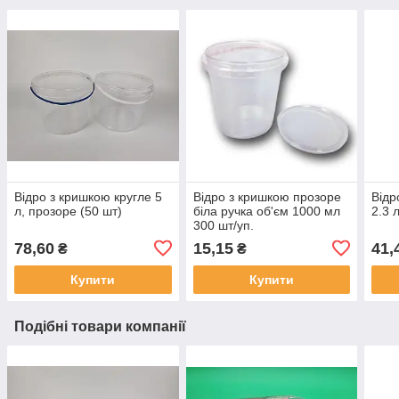
Відро з кришкою кругле 5
Відро з кришкою прозоре
Відр
л, прозоре (50 шт)
біла ручка об'єм 1000 мл
2.3 
300 шт/уп.
78,60
15,15
41,
₴
₴
Купити
Купити
Подібні товари компанії