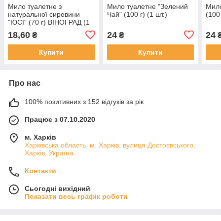
Мило туалетне з
Мило туалетне "Зелений
Мило
натуральної сировини
Чай" (100 г) (1 шт.)
(100 
"ЮСІ" (70 г) ВІНОГРАД (1
шт.)
18,60
24
24
₴
₴
Купити
Купити
Про нас
100% позитивних з 152 відгуків за рік
Працює з 07.10.2020
м. Харків
Харківська область, м. Харків, вулиця Достоєвського,
Харків, Україна
Контакти
Сьогодні вихідний
Показати весь графік роботи