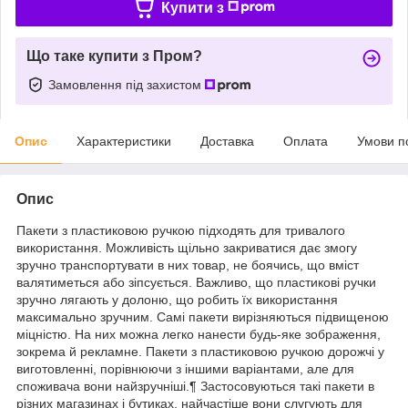
Купити з
Що таке купити з Пром?
Замовлення під захистом
Опис
Характеристики
Доставка
Оплата
Умови п
Опис
Пакети з пластиковою ручкою підходять для тривалого
використання. Можливість щільно закриватися дає змогу
зручно транспортувати в них товар, не боячись, що вміст
валятиметься або зіпсується. Важливо, що пластикові ручки
зручно лягають у долоню, що робить їх використання
максимально зручним. Самі пакети вирізняються підвищеною
міцністю. На них можна легко нанести будь-яке зображення,
зокрема й рекламне. Пакети з пластиковою ручкою дорожчі у
виготовленні, порівнюючи з іншими варіантами, але для
споживача вони найзручніші.¶ Застосовуються такі пакети в
різних магазинах і бутиках, найчастіше вони слугують для