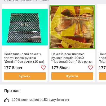
Поліетиленовий пакет з
Пакет із пластиковою
Паке
пластиковою ручкою
ручкою розмір 40х40
плас
"Дестіні" без ручки (10 шт)
"Червоний бант" без ручки
"Маг
(10 шт)
177
177
177
₴/пач
₴/пач
Купити
Купити
Про нас
100% позитивних з 152 відгуків за рік