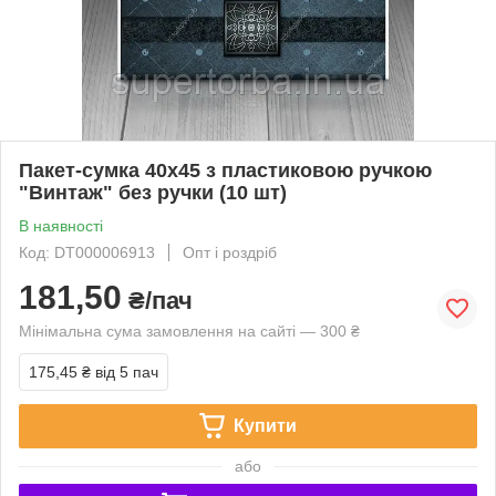
Пакет-сумка 40х45 з пластиковою ручкою
"Винтаж" без ручки (10 шт)
В наявності
Код: DT000006913
Опт і роздріб
181,50
₴/пач
Мінімальна сума замовлення на сайті — 300 ₴
175,45 ₴
від 5 пач
Купити
або