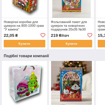
Новорічні коробки для
Фольгований пакет для
Ново
цукерок на 800-1000 грам
цукерок та новорічних
цуке
"У каміна"
подарунків 20х35 №30
грам
«Порося» 100 штук
22,05
219
15,
₴
₴/пач
яскравий новорічний
дизайн
Купити
Купити
Подібні товари компанії