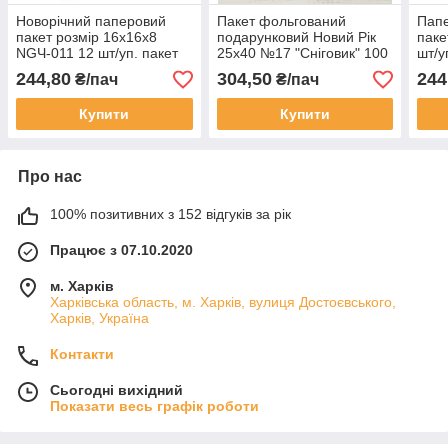
Новорічний паперовий
Пакет фольгований
Папе
пакет розмір 16х16х8
подарунковий Новий Рік
паке
NGЧ-011 12 шт/уп. пакет
25х40 №17 "Сніговик" 100
шт/у
під подарунки новорічна
шт/уп. новорічна упаковка,
244,80
304,50
244
₴/пач
₴/пач
упаковка
пакети для подарунків
Купити
Купити
Про нас
100% позитивних з 152 відгуків за рік
Працює з 07.10.2020
м. Харків
Харківська область, м. Харків, вулиця Достоєвського,
Харків, Україна
Контакти
Сьогодні вихідний
Показати весь графік роботи