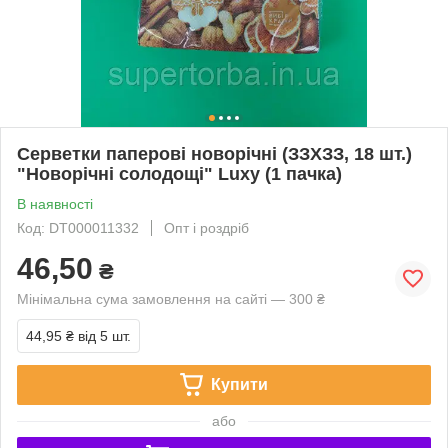
Серветки паперові новорічні (ЗЗХЗЗ, 18 шт.)
"Новорічні солодощі" Luxy (1 пачка)
В наявності
Код: DT000011332
Опт і роздріб
46,50
₴
Мінімальна сума замовлення на сайті — 300 ₴
44,95 ₴
від 5 шт.
Купити
або