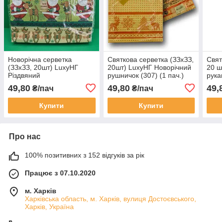
Новорічна серветка
Святкова серветка (ЗЗхЗЗ,
Свят
(ЗЗхЗЗ, 20шт) LuxyНГ
20шт) LuxyНГ Новорічний
20 ш
Різдвяний
рушничок (307) (1 пач.)
рука
перерахунок(1239) (1
49,80
49,80
49,
₴/пач
₴/пач
пач.)
Купити
Купити
Про нас
100% позитивних з 152 відгуків за рік
Працює з 07.10.2020
м. Харків
Харківська область, м. Харків, вулиця Достоєвського,
Харків, Україна