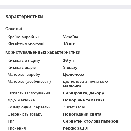
Характеристики
Основні
Країна виробник
Україна
Кількість в упаковці
18 шт.
Користувальницькі характеристики
Кількість в ящику
16 уп
Кількість шарів
3 шару
Матеріал виробу
Целюлоза
Матеріал(особливості)
целюлоза з печаткою
малюнка
Область застосування
Сервіровка, декору
Друк малюнка
Новорічна тематика
Розмір однієї серветки
33см*33см
Сезонність товару
Новогоднии свята
Тип
Серветки столові паперові
Тиснення
перфорація