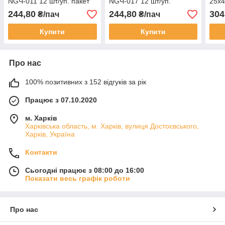
NGЧ-011 12 шт/уп. пакет
NGЧ-017 12 шт/уп.
25х4
під подарунки новорічна
новорічна упаковка
шт/у
244,80
244,80
304
₴/пач
₴/пач
упаковка
паке
Купити
Купити
Про нас
100% позитивних з 152 відгуків за рік
Працює з 07.10.2020
м. Харків
Харківська область, м. Харків, вулиця Достоєвського,
Харків, Україна
Контакти
Сьогодні працює з 08:00 до 16:00
Показати весь графік роботи
Про нас