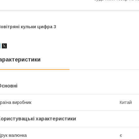
овітряні кульки цифра 3
арактеристики
Основні
раїна виробник
Китай
Користувацькі характеристики
рук малюнка
є