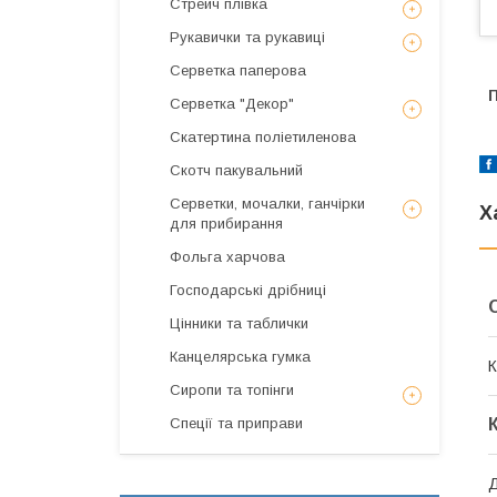
Стрейч плівка
Рукавички та рукавиці
Серветка паперова
П
Серветка "Декор"
Скатертина поліетиленова
Скотч пакувальний
Серветки, мочалки, ганчірки
Х
для прибирання
Фольга харчова
Господарські дрібниці
Цінники та таблички
Канцелярська гумка
К
Сиропи та топінги
Спеції та приправи
Д