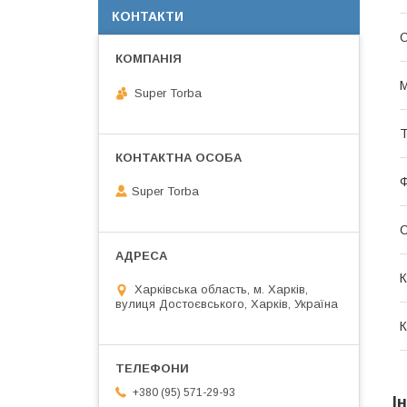
КОНТАКТИ
О
М
Super Torba
Т
Super Torba
С
К
Харківська область, м. Харків,
вулиця Достоєвського, Харків, Україна
К
+380 (95) 571-29-93
І