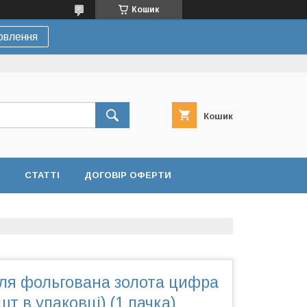
Кошик
овлення
Кошик
СТАТТІ
ДОГОВІР ОФЕРТИ
уля фольгована золота цифра
 шт в упаковці) (1 пачка)