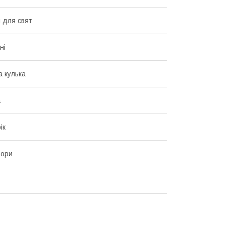
 для свят
ні
а кулька
а
ік
ьори