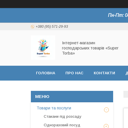
Пн-Пт: 0
+380 (95) 571-29-93
Інтернет-магазин
господарських товарів «Super
Torba»
ГОЛОВНА
ПРО НАС
КОНТАКТИ
Д
СЕРТИФІКАТИ
Товари та послуги
Стакани під розсаду
Одноразовий посуд