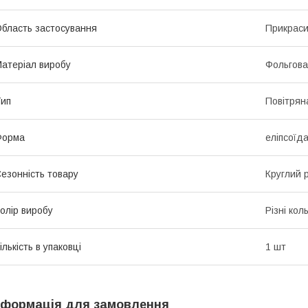
бласть застосування
Прикраси
атеріал виробу
Фольгова
ип
Повітрян
Форма
еліпсоїд
езонність товару
Круглий р
олір виробу
Різні кол
ількість в упаковці
1 шт
нформація для замовлення