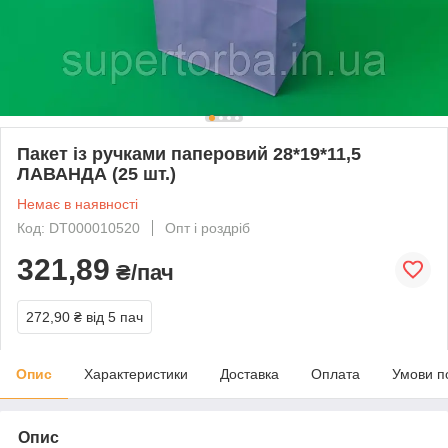
Пакет із ручками паперовий 28*19*11,5
ЛАВАНДА (25 шт.)
Немає в наявності
Код: DT000010520
Опт і роздріб
321,89
₴/пач
272,90 ₴
від 5 пач
Опис
Характеристики
Доставка
Оплата
Умови п
Опис