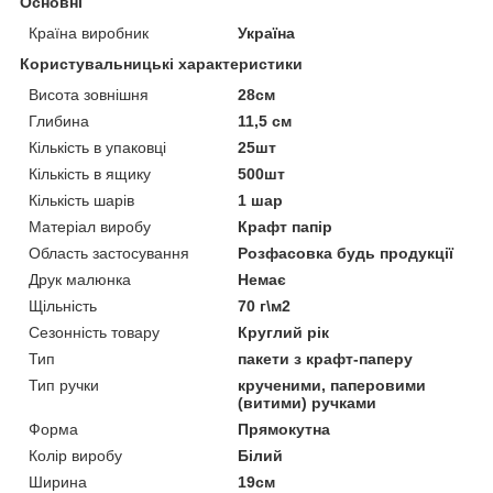
Основні
Країна виробник
Україна
Користувальницькі характеристики
Висота зовнішня
28см
Глибина
11,5 см
Кількість в упаковці
25шт
Кількість в ящику
500шт
Кількість шарів
1 шар
Матеріал виробу
Крафт папір
Область застосування
Розфасовка будь продукції
Друк малюнка
Немає
Щільність
70 г\м2
Сезонність товару
Круглий рік
Тип
пакети з крафт-паперу
Тип ручки
крученими, паперовими
(витими) ручками
Форма
Прямокутна
Колір виробу
Білий
Ширина
19см