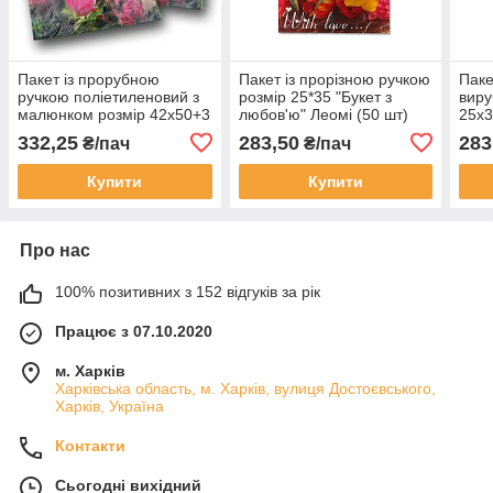
Пакет із прорубною
Пакет із прорізною ручкою
Паке
ручкою поліетиленовий з
розмір 25*35 "Букет з
виру
малюнком розмір 42х50+3
любов'ю" Леомі (50 шт)
25х3
"Метелик" ХВГ 25 шт/уп.
шт/у
332,25
283,50
283
₴/пач
₴/пач
Купити
Купити
Про нас
100% позитивних з 152 відгуків за рік
Працює з 07.10.2020
м. Харків
Харківська область, м. Харків, вулиця Достоєвського,
Харків, Україна
Контакти
Сьогодні вихідний