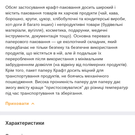
Обсяг застосування крафт-паковання досить широкий і
містить паковання товарів як харчові продукти (чай, кава,
борошно, крупи, цукор, хлібобулочні та кондитерські вироби,
хот-доги й багато інших) і непродуктивні товари (будівельні
матеріали, вугілля), косметика, подарунки, медичні
інструменти, документація тощо). Основна перевага
паперового паковання — це екологічний складник, який
передбачає не тільки безпеку та безпечне використання
продуктів, що містяться в ній, але й подальше їх
перероблення після використання з мінімальним
забрудненням довкілля (на відміну від полімерних продуктів).
Крім того, пакет паперу Крафт досить міцний для
транспортування продуктів, не боячись механічного
пошкодження. Висока проникність паперу для паперу дає
змогу вмісту краще "пристосовуватися" до різниці температур
під час транспортування та зберігання.
Приховати
Характеристики