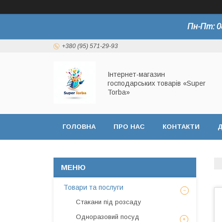
Пн-Пт: 0
+380 (95) 571-29-93
Інтернет-магазин
господарських товарів «Super
Torba»
ГОЛОВНА
ПРО НАС
КОНТАКТИ
Д
СЕРТИФІКАТИ
Товари та послуги
Стакани під розсаду
Одноразовий посуд