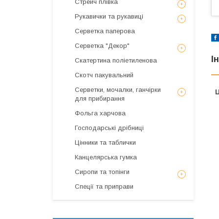
Стрейч плівка
Рукавички та рукавиці
Серветка паперова
Серветка "Декор"
І
Скатертина поліетиленова
Скотч пакувальний
Серветки, мочалки, ганчірки
Ц
для прибирання
Фольга харчова
Господарські дрібниці
Цінники та таблички
Канцелярська гумка
Сиропи та топінги
Спеції та приправи