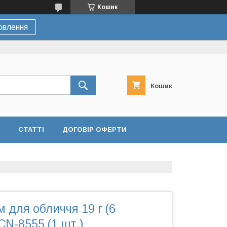
Кошик
овлення
Кошик
СТАТТІ
ДОГОВІР ОФЕРТИ
 для обличчя 19 г (6
CN-8555 (1 шт.)