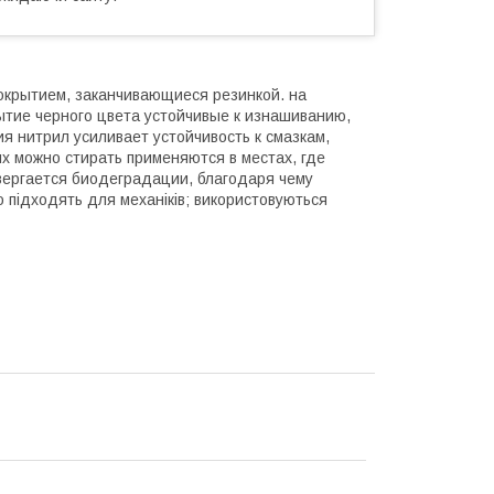
окрытием, заканчивающиеся резинкой. на
ытие черного цвета устойчивые к изнашиванию,
 нитрил усиливает устойчивость к смазкам,
х можно стирать применяются в местах, где
ергается биодеградации, благодаря чему
підходять для механіків; використовуються