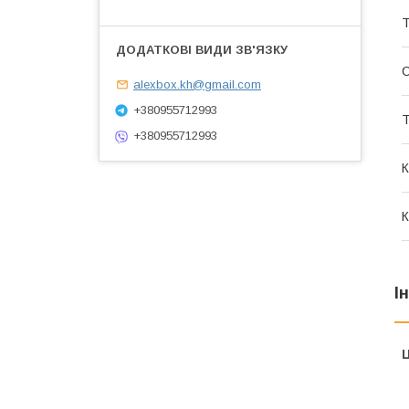
Т
С
alexbox.kh@gmail.com
+380955712993
Т
+380955712993
К
К
І
Ц