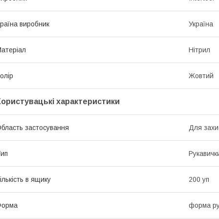
раїна виробник
Україна
атеріал
Нітрил
олір
Жовтий
Користувацькі характеристики
бласть застосування
Для захи
ип
Рукавичк
ількість в ящику
200 уп
Форма
форма ру