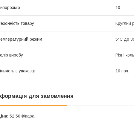
ипорозмір
10
езонність товару
Круглий р
емпературний режим
5°С до 3
олір виробу
Різні кол
ількість в упаковці
10 пач.
нформація для замовлення
іна:
52,50 ₴/пара