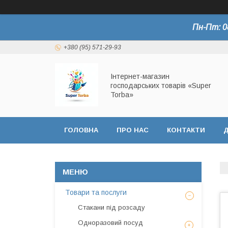
Пн-Пт: 0
+380 (95) 571-29-93
Інтернет-магазин
господарських товарів «Super
Torba»
ГОЛОВНА
ПРО НАС
КОНТАКТИ
Д
СЕРТИФІКАТИ
Товари та послуги
Стакани під розсаду
Одноразовий посуд