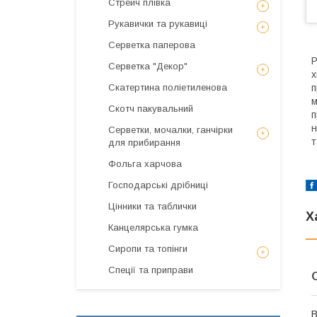
Стрейч плівка
Рукавички та рукавиці
Серветка паперова
Р
Серветка "Декор"
х
Скатертина поліетиленова
п
м
Скотч пакувальний
п
н
Серветки, мочалки, ганчірки
т
для прибирання
Фольга харчова
Господарські дрібниці
Цінники та таблички
Х
Канцелярська гумка
Сиропи та топінги
Спеції та приправи
В