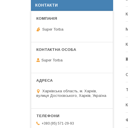
КОНТАКТИ
К
М
Super Torba
К
Super Torba
О
Т
Харківська область, м. Харків,
вулиця Достоєвського, Харків, Україна
К
+380 (95) 571-29-93