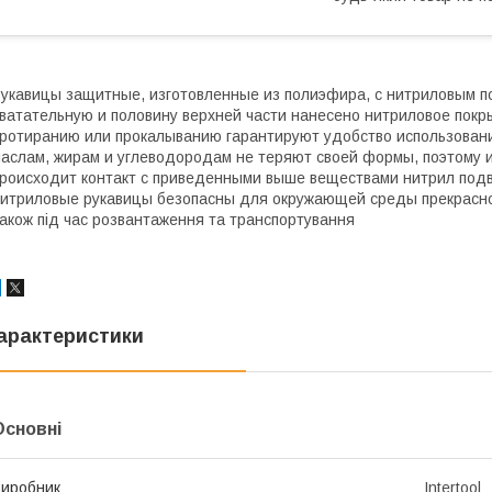
укавицы защитные, изготовленные из полиэфира, с нитриловым п
ватательную и половину верхней части нанесено нитриловое покр
ротиранию или прокалыванию гарантируют удобство использования
аслам, жирам и углеводородам не теряют своей формы, поэтому и
роисходит контакт с приведенными выше веществами нитрил подв
итриловые рукавицы безопасны для окружающей среды прекрасно 
акож під час розвантаження та транспортування
арактеристики
Основні
иробник
Intertool