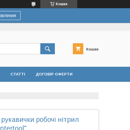
Кошик
овлення
Кошик
СТАТТІ
ДОГОВІР ОФЕРТИ
 рукавички робочі нітрил
ntertool"