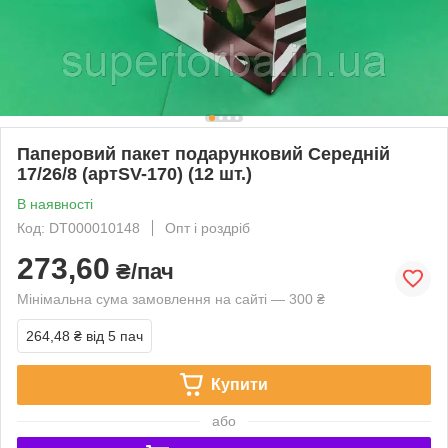
Паперовий пакет подарунковий Середній
17/26/8 (артSV-170) (12 шт.)
В наявності
Код: DT000010148
Опт і роздріб
273,60
₴/пач
Мінімальна сума замовлення на сайті — 300 ₴
264,48 ₴
від 5 пач
Купити
або