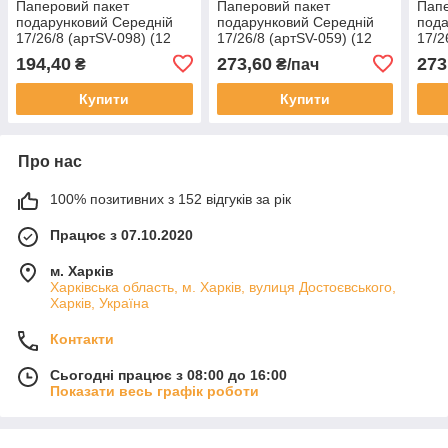
Паперовий пакет
Паперовий пакет
Папе
подарунковий Середній
подарунковий Середній
пода
17/26/8 (артSV-098) (12
17/26/8 (артSV-059) (12
17/2
шт)
шт.)
шт)
194,40
273,60
273
₴
₴/пач
Купити
Купити
Про нас
100% позитивних з 152 відгуків за рік
Працює з 07.10.2020
м. Харків
Харківська область, м. Харків, вулиця Достоєвського,
Харків, Україна
Контакти
Сьогодні працює з 08:00 до 16:00
Показати весь графік роботи