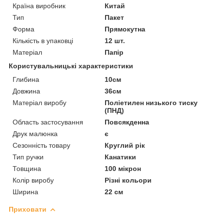
Країна виробник
Китай
Тип
Пакет
Форма
Прямокутна
Кількість в упаковці
12 шт.
Матеріал
Папір
Користувальницькі характеристики
Глибина
10см
Довжина
36см
Матеріал виробу
Поліетилен низького тиску
(ПНД)
Область застосування
Повсякденна
Друк малюнка
є
Сезонність товару
Круглий рік
Тип ручки
Канатики
Товщина
100 мікрон
Колір виробу
Різні кольори
Ширина
22 см
Приховати