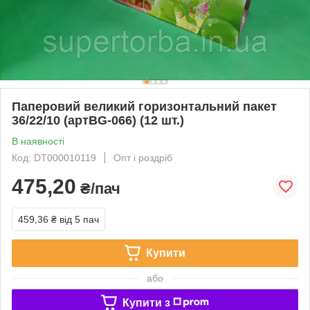
Паперовий великий горизонтальний пакет
36/22/10 (артBG-066) (12 шт.)
В наявності
Код: DT000010119
Опт і роздріб
475,20
₴/пач
459,36 ₴
від 5 пач
Купити
або
Купити з