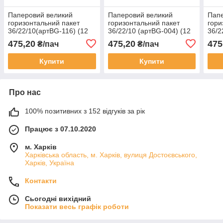
Паперовий великий
Паперовий великий
Папе
горизонтальний пакет
горизонтальний пакет
гори
36/22/10(артBG-116) (12
36/22/10 (артBG-004) (12
36/2
шт)
шт.)
шт.)
475,20
475,20
475
₴/пач
₴/пач
Купити
Купити
Про нас
100% позитивних з 152 відгуків за рік
Працює з 07.10.2020
м. Харків
Харківська область, м. Харків, вулиця Достоєвського,
Харків, Україна
Контакти
Сьогодні вихідний
Показати весь графік роботи