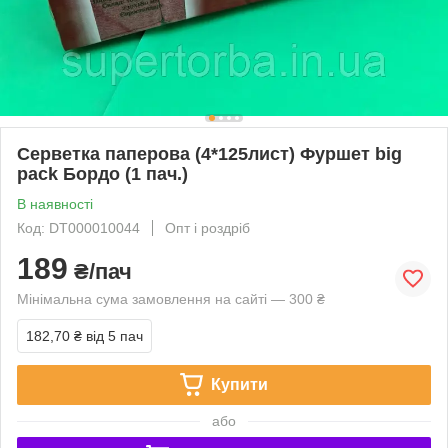
Серветка паперова (4*125лист) Фуршет big
pack Бордо (1 пач.)
В наявності
Код: DT000010044
Опт і роздріб
189
₴/пач
Мінімальна сума замовлення на сайті — 300 ₴
182,70 ₴
від 5 пач
Купити
або