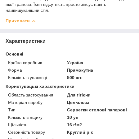
якої трапези. Їхня відсутність просто зіпсує навіть
найвишуканіший стіл.
Приховати
Характеристики
Основні
Країна виробник
Україна
Форма
Прямокутна
Кількість в упаковці
500 шт.
Користувацькі характеристики
Область застосування
Для гігієни
Матеріал виробу
Целюлоза
Тип
Серветки столові паперові
Кількість в ящику
10 уп
Щільність
16 г\м2
Сезонність товару
Круглий рік