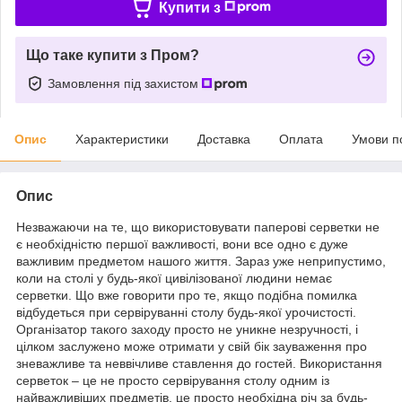
Купити з
Що таке купити з Пром?
Замовлення під захистом
Опис
Характеристики
Доставка
Оплата
Умови п
Опис
Незважаючи на те, що використовувати паперові серветки не
є необхідністю першої важливості, вони все одно є дуже
важливим предметом нашого життя. Зараз уже неприпустимо,
коли на столі у будь-якої цивілізованої людини немає
серветки. Що вже говорити про те, якщо подібна помилка
відбудеться при сервіруванні столу будь-якої урочистості.
Організатор такого заходу просто не уникне незручності, і
цілком заслужено може отримати у свій бік зауваження про
зневажливе та неввічливе ставлення до гостей. Використання
серветок – це не просто сервірування столу одним із
найважливіших предметів, це просто необхідна річ за будь-