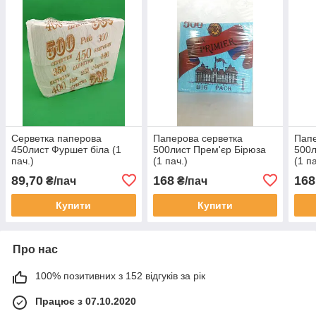
Серветка паперова
Паперова серветка
Папе
450лист Фуршет біла (1
500лист Прем'єр Бірюза
500л
пач.)
(1 пач.)
(1 п
89,70
168
168
₴/пач
₴/пач
Купити
Купити
Про нас
100% позитивних з 152 відгуків за рік
Працює з 07.10.2020