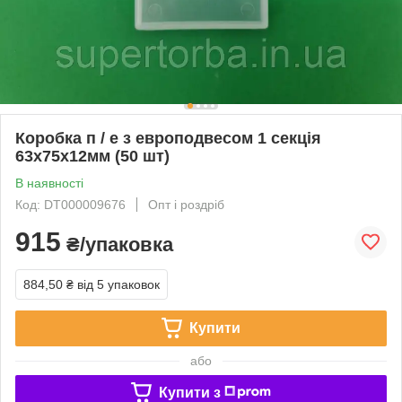
Коробка п / е з европодвесом 1 секція
63х75х12мм (50 шт)
В наявності
Код: DT000009676
Опт і роздріб
915
₴/упаковка
884,50 ₴
від 5 упаковок
Купити
або
Купити з