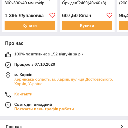
300х300х40 мм колір
Орхідея"2469(40х40+3)
(200
коричневий 50 шт/уп.
95мк ДПА (50 шт)
1 395
607,50
95,
₴/упаковка
₴/пач
Купити
Купити
Про нас
100% позитивних з 152 відгуків за рік
Працює з 07.10.2020
м. Харків
Харківська область, м. Харків, вулиця Достоєвського,
Харків, Україна
Контакти
Сьогодні вихідний
Показати весь графік роботи
Про нас