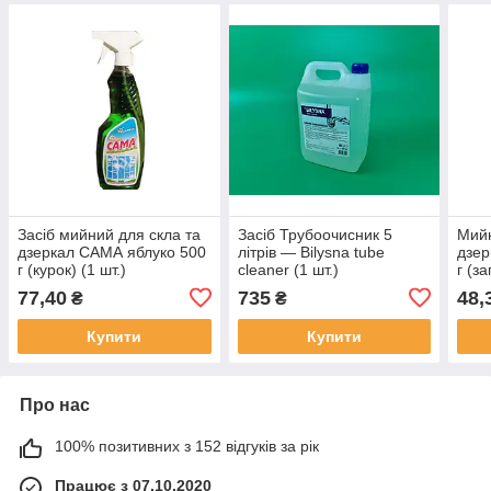
Засіб мийний для скла та
Засіб Трубоочисник 5
Мийн
дзеркал САМА яблуко 500
літрів — Bilysna tube
дзе
г (курок) (1 шт.)
cleaner (1 шт.)
г (за
77,40
735
48,
₴
₴
Купити
Купити
Про нас
100% позитивних з 152 відгуків за рік
Працює з 07.10.2020