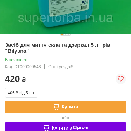
Засіб для миття скла та дзеркал 5 літрів
"Bilysna"
В наявності
Код: DT000009546
Опт і роздріб
420
₴
406 ₴
від 5 шт.
Купити
або
Купити з