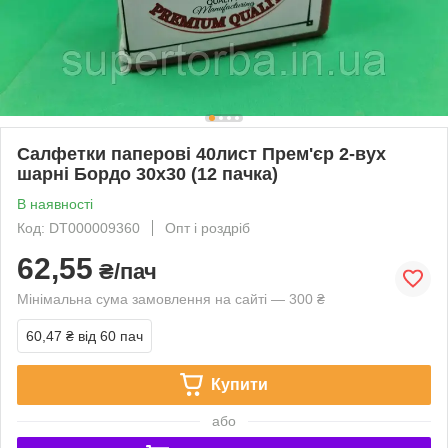
Cалфетки паперові 40лист Прем'єр 2-вух
шарні Бордо 30х30 (12 пачка)
В наявності
Код: DT000009360
Опт і роздріб
62,55
₴/пач
Мінімальна сума замовлення на сайті — 300 ₴
60,47 ₴
від 60 пач
Купити
або