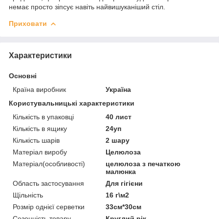
немає просто зіпсує навіть найвишуканіший стіл.
Приховати
Характеристики
Основні
Країна виробник
Україна
Користувальницькі характеристики
Кількість в упаковці
40 лист
Кількість в ящику
24уп
Кількість шарів
2 шару
Матеріал виробу
Целюлоза
Матеріал(особливості)
целюлоза з печаткою
малюнка
Область застосування
Для гігієни
Щільність
16 г\м2
Розмір однієї серветки
33см*30см
Сезонність товару
Круглий рік