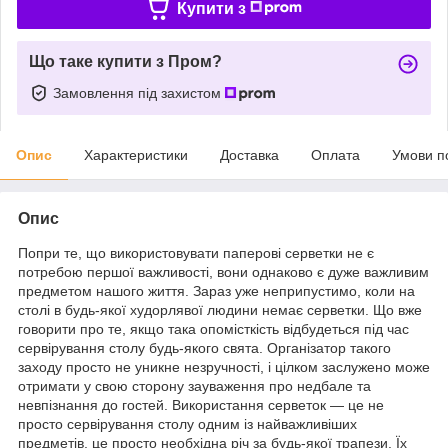
Купити з
Що таке купити з Пром?
Замовлення під захистом
Опис
Характеристики
Доставка
Оплата
Умови п
Опис
Попри те, що використовувати паперові серветки не є
потребою першої важливості, вони однаково є дуже важливим
предметом нашого життя. Зараз уже неприпустимо, коли на
столі в будь-якої худорлявої людини немає серветки. Що вже
говорити про те, якщо така опомісткість відбудеться під час
сервірування столу будь-якого свята. Організатор такого
заходу просто не уникне незручності, і цілком заслужено може
отримати у свою сторону зауваження про недбале та
невпізнання до гостей. Використання серветок — це не
просто сервірування столу одним із найважливіших
предметів, це просто необхідна річ за будь-якої трапези. Їх