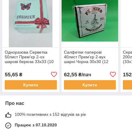
Одноразова Серветка
Cалфетки паперові
Серв
50лист Прем'єр 2-ох
40лист Прем'єр 2-вух
200л
шарові берюза 33х33 (10
шарні Чорна 30х30 (12
(33х
пачка)
пачка)
55,65
62,55
152
₴
₴/пач
Купити
Купити
Про нас
100% позитивних з 152 відгуків за рік
Працює з 07.10.2020