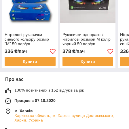
Нітрилові рукавички
Рукавички одноразові
Нітр
синього кольору розмір
нітрилові розміри М колір
рука
"М" 50 пар/уп.
чорний 50 пар/уп.
сині
336
378
336
₴/пач
₴/пач
Купити
Купити
Про нас
100% позитивних з 152 відгуків за рік
Працює з 07.10.2020
м. Харків
Харківська область, м. Харків, вулиця Достоєвського,
Харків, Україна