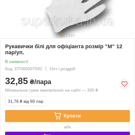
Рукавички білі для офіціанта розмір "М" 12
пар/уп.
В наявності
Код: DT000007592
Опт і роздріб
32,85
₴/пара
Мінімальна сума замовлення на сайті — 300 ₴
31,76 ₴
від 60 пар
Купити
або