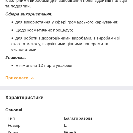
ювелірними виробами для запобігання появі відбитків пальців
та подряпин.
Сфера використання:
для використання у сфері громадського харчування;
щодо косметичних процедур;
для роботи з дорогоцінними виробами, з виробами зі
скла та металу, з архівними цінними паперами та
експонатами
Упаковка:
мінімальна 12 пар в упаковці
Приховати
Характеристики
Основні
Тип
Багаторазові
Розмір
L
Колір
Білий