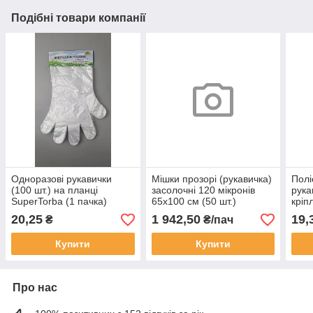
Подібні товари компанії
Одноразові рукавички
Мішки прозорі (рукавичка)
Полі
(100 шт.) на планці
засолочні 120 мікронів
рука
SuperTorba (1 пачка)
65х100 см (50 шт.)
кріп
20,25
1 942,50
19,
₴
₴/пач
Купити
Купити
Про нас