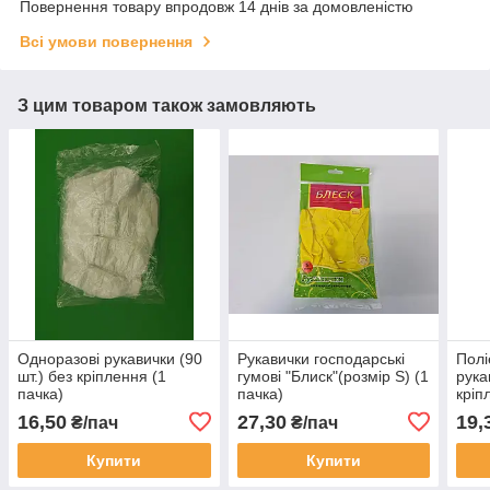
Повернення товару впродовж 14 днів за домовленістю
Всі умови повернення
З цим товаром також замовляють
Одноразові рукавички (90
Рукавички господарські
Полі
шт.) без кріплення (1
гумові "Блиск"(розмір S) (1
рука
пачка)
пачка)
кріп
16,50
27,30
19,
₴/пач
₴/пач
Купити
Купити