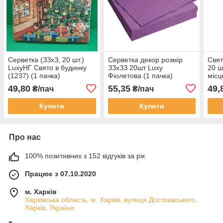
Серветка (ЗЗхЗ, 20 шт.)
Серветка декор розмір
Свят
LuxyНГ Свято в будинку
ЗЗхЗЗ 20шт Luxy
20 ш
(1237) (1 пачка)
Фіолетова (1 пачка)
місц
49,80
55,35
49,
₴/пач
₴/пач
Купити
Купити
Про нас
100% позитивних з 152 відгуків за рік
Працює з 07.10.2020
м. Харків
Харківська область, м. Харків, вулиця Достоєвського,
Харків, Україна