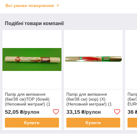
Всі умови повернення
Подібні товари компанії
Папір для випікання
Папір для випікання
Папі
(6м/38 см)ТОР (білий)
(6м/38 см) (кор) (X)
(6м/
(Неповний метраж!) (1
(Неповний метраж!) (1
EURO
рул)
рул)
метр
52,05
33,15
36
₴/рулон
₴/рулон
₴
Купити
Купити