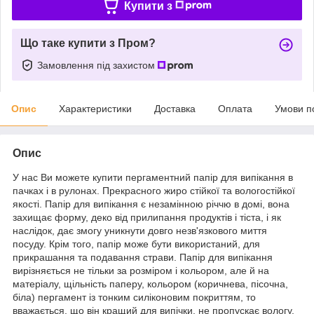
Купити з
Що таке купити з Пром?
Замовлення під захистом
Опис
Характеристики
Доставка
Оплата
Умови п
Опис
У нас Ви можете купити пергаментний папір для випікання в
пачках і в рулонах. Прекрасного жиро стійкої та вологостійкої
якості. Папір для випікання є незамінною річчю в домі, вона
захищає форму, деко від прилипання продуктів і тіста, і як
наслідок, дає змогу уникнути довго незв'язкового миття
посуду. Крім того, папір може бути використаний, для
прикрашання та подавання страви. Папір для випікання
вирізняється не тільки за розміром і кольором, але й на
матеріалу, щільність паперу, кольором (коричнева, пісочна,
біла) пергамент із тонким силіконовим покриттям, то
вважається, що він кращий для випічки, не пропускає вологу,