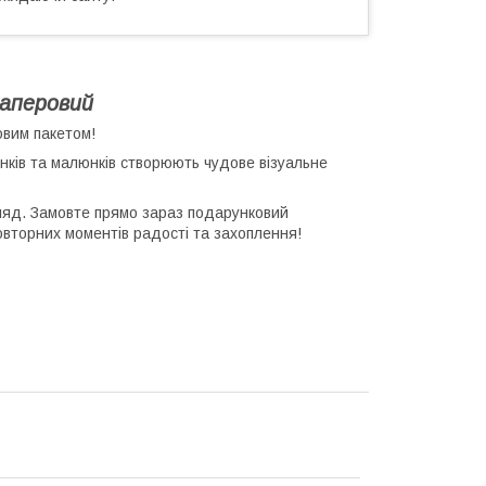
паперовий
овим пакетом!
унків та малюнків створюють чудове візуальне
гляд. Замовте прямо зараз подарунковий
овторних моментів радості та захоплення!