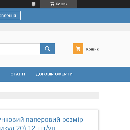
Кошик
овлення
Кошик
СТАТТІ
ДОГОВІР ОФЕРТИ
унковий паперовий розмір
икул 20) 12 шт/уп.