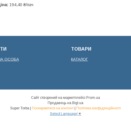
іна:
194,40 ₴/пач
ТИ
ТОВАРИ
НА ОСОБА
КАТАЛОГ
Сайт створений на маркетплейсі
Prom.ua
Продавець на Bigl.ua
Super Torba |
Поскаржитися на контент
|
Політика конфіденційності
Select Language
▼