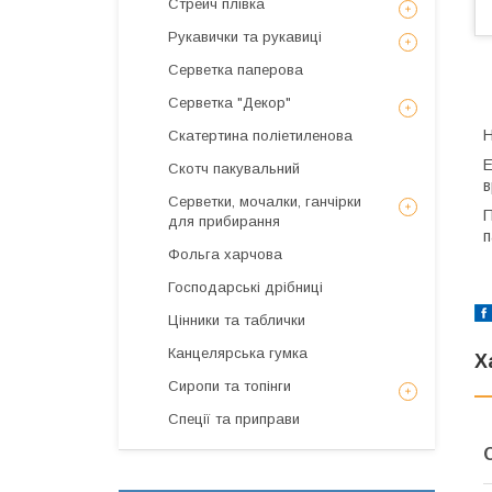
Стрейч плівка
Рукавички та рукавиці
Серветка паперова
Серветка "Декор"
Н
Скатертина поліетиленова
Е
Скотч пакувальний
в
Серветки, мочалки, ганчірки
П
для прибирання
п
Фольга харчова
Господарські дрібниці
Цінники та таблички
Канцелярська гумка
Х
Сиропи та топінги
Спеції та приправи