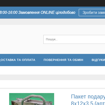
8:00-16:00 Замовлення ONLINE цілодобово
Зробити зам
ОСТАВКА ТА ОПЛАТА
ПОВЕРНЕННЯ ТА ОБМІН
ВІДГУКИ
Пакет подар
8х12х3.5 (арт