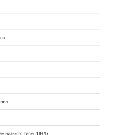
тна
енна
ен низького тиску (ПНД)