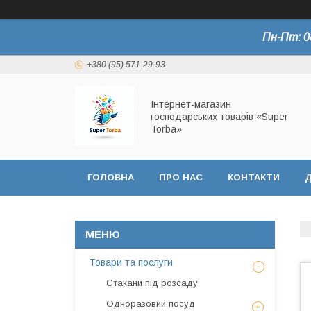
Пн-Пт: 0
+380 (95) 571-29-93
Інтернет-магазин
господарських товарів «Super
Torba»
ГОЛОВНА
ПРО НАС
КОНТАКТИ
Д
СЕРТИФІКАТИ
Товари та послуги
Стакани під розсаду
Одноразовий посуд