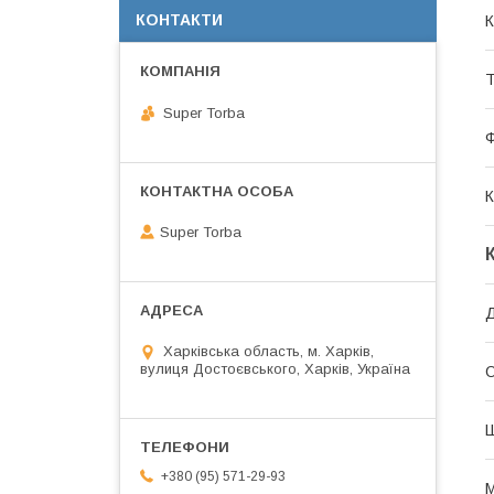
КОНТАКТИ
К
Т
Super Torba
К
Super Torba
Д
Харківська область, м. Харків,
вулиця Достоєвського, Харків, Україна
О
+380 (95) 571-29-93
М