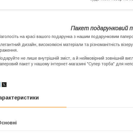
Пакет подарунковий 
аголосіть на красі вашого подарунка з нашим подарунковим папер
легантний дизайн, високоякісні матеріали та різноманітність візер
раження.
одаруйте не лише внутрішній зміст, а й неймовірний зовнішній ви
аперовий пакет у нашому інтернет-магазині "Супер торба" для неп
арактеристики
Основні