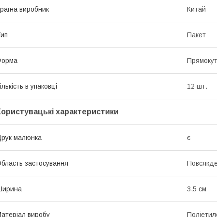
раїна виробник
Китай
ип
Пакет
Форма
Прямоку
ількість в упаковці
12 шт.
Користувацькі характеристики
рук малюнка
є
бласть застосування
Повсякд
Ширина
3,5 см
атеріал виробу
Поліетил