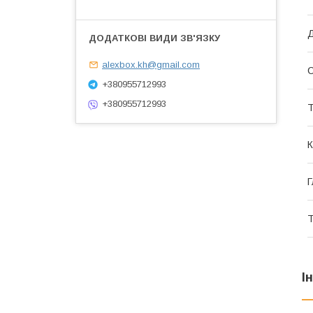
alexbox.kh@gmail.com
С
+380955712993
+380955712993
К
Г
Т
І