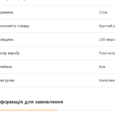
Довжина
12см
езонність товару
Круглий р
Товщина
100 мікр
олір виробу
Різні кол
либина
8см
ип ручки
Канатики
нформація для замовлення