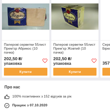
Паперові серветки 55лист
Паперові серветки 55лист
Серв
Прем'єр Абрикос (10
Прем'єр Жовтий (10
Бірю
пачка)
пачка)
202,50
202,50
₴/
₴/
357
упаковка
упаковка
Купити
Купити
Про нас
100% позитивних з 152 відгуків за рік
Працює з 07.10.2020