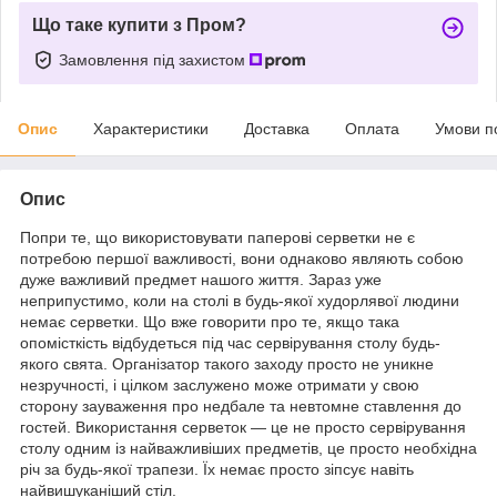
Що таке купити з Пром?
Замовлення під захистом
Опис
Характеристики
Доставка
Оплата
Умови п
Опис
Попри те, що використовувати паперові серветки не є
потребою першої важливості, вони однаково являють собою
дуже важливий предмет нашого життя. Зараз уже
неприпустимо, коли на столі в будь-якої худорлявої людини
немає серветки. Що вже говорити про те, якщо така
опомісткість відбудеться під час сервірування столу будь-
якого свята. Організатор такого заходу просто не уникне
незручності, і цілком заслужено може отримати у свою
сторону зауваження про недбале та невтомне ставлення до
гостей. Використання серветок — це не просто сервірування
столу одним із найважливіших предметів, це просто необхідна
річ за будь-якої трапези. Їх немає просто зіпсує навіть
найвишуканіший стіл.