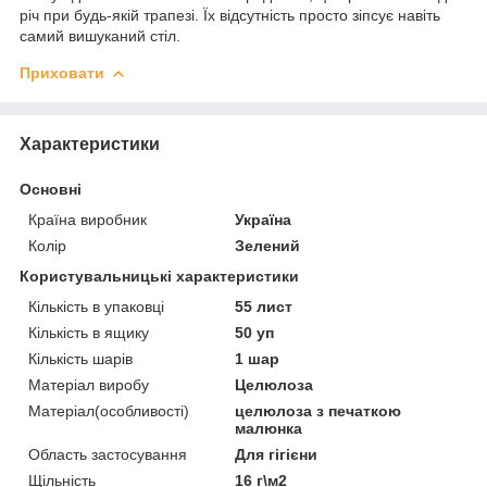
річ при будь-якій трапезі. Їх відсутність просто зіпсує навіть
самий вишуканий стіл.
Приховати
Характеристики
Основні
Країна виробник
Україна
Колір
Зелений
Користувальницькі характеристики
Кількість в упаковці
55 лист
Кількість в ящику
50 уп
Кількість шарів
1 шар
Матеріал виробу
Целюлоза
Матеріал(особливості)
целюлоза з печаткою
малюнка
Область застосування
Для гігієни
Щільність
16 г\м2