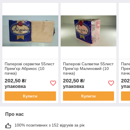
Паперові серветки 55лист
Паперові Cалветки 55лист
Папе
Прем'єр Абрикос (10
Прем'єр Малиновий (10
Прем
пачка)
пачка)
пачк
202,50
202,50
202
₴/
₴/
упаковка
упаковка
упа
Купити
Купити
Про нас
100% позитивних з 152 відгуків за рік